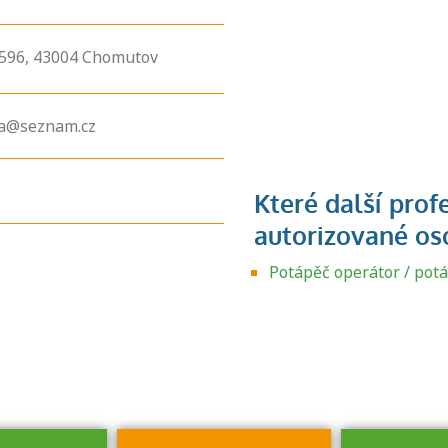
596,
43004
Chomutov
ka@seznam.cz
Zjistěte, jak se
přihlásit ke
Potápěč operátor / pot
zkoušce a kde
získáte informace
o tom, kdo vás
vyzkouší.