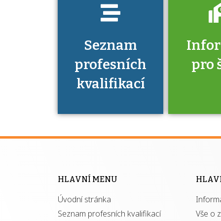
Seznam
Info
profesních
pro 
kvalifikací
Víte, že 
máte v
Národní 
kvalifik
HLAVNÍ MENU
HLAV
výhod
Úvodní stránka
Inform
získ
autor
Seznam profesních kvalifikací
Vše o 