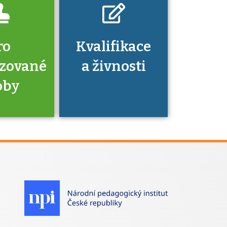
ro
Kvalifikace
izované
a živnosti
oby
je to
zovaná
a jaké
á získání
izace?