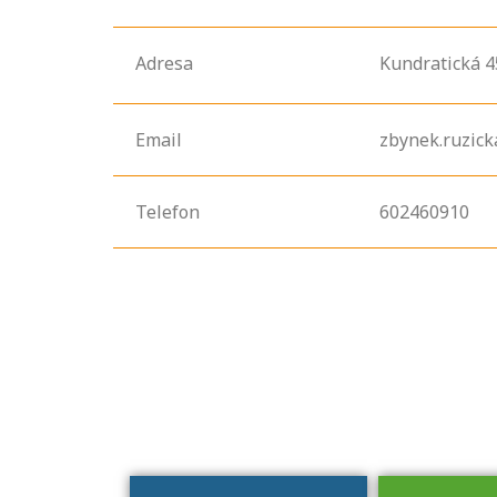
Adresa
Kundratická
4
Email
zbynek.ruzic
Telefon
602460910
Projděte si
seznam
profesních
kvalifikací. Víte,
jaké dovednosti
musíte pro danou
kvalifikaci
prokázat?