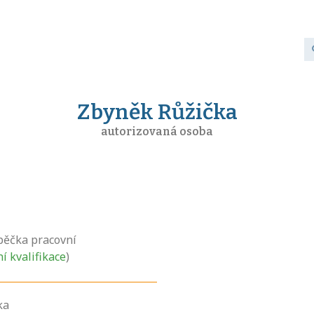
Zbyněk Růžička
autorizovaná osoba
pěčka pracovní
ní kvalifikace
)
ka