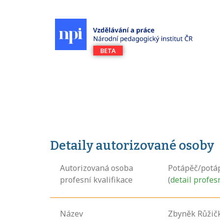
Detaily autorizované osoby
Autorizovaná osoba
Potápěč/potá
profesní kvalifikace
(
detail profes
Název
Zbyněk Růžič