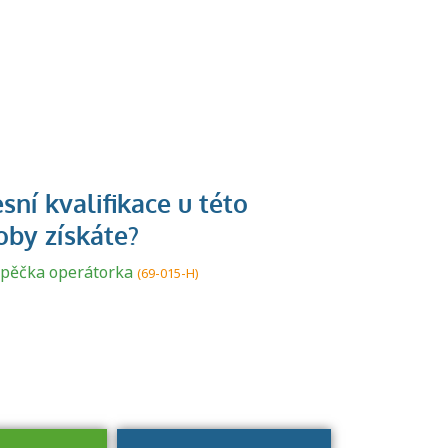
U řady živností je
podmínkou k
jejímu získání
ápěčka operátorka
(69-015-H)
určitá kvalifikace.
Pro které toto
platí a kde si
znalosti a
dovednosti
nechat ověřit?