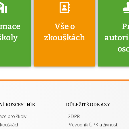
rmace
Vše o
P
školy
zkouškách
autor
os
jako škola
 rámci
Kdo 
soustavy
autori
ací jisté
osoba 
NÍ ROZCESTNÍK
DŮLEŽITÉ ODKAZY
y při
výhody m
ace pro školy
ávání
GDPR
autor
izací?
zkouškách
Převodník ÚPK a živností