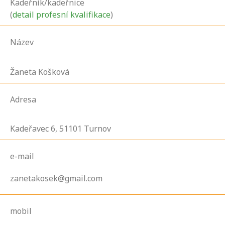
Kadeřník/kadeřnice
(
detail profesní kvalifikace
)
Název
Žaneta Košková
Adresa
Kadeřavec
6,
51101
Turnov
e-mail
zanetakosek@gmail.com
mobil