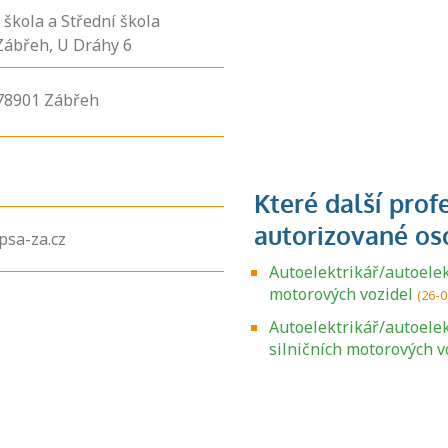
 škola a Střední škola
Zábřeh, U Dráhy 6
78901
Zábřeh
psa-za.cz
Autoelektrikář/autoele
motorových vozidel
(26-0
Zjistěte, jak se
Autoelektrikář/autoele
přihlásit ke
silničních motorových v
zkoušce a kde
získáte informace
o tom, kdo vás
vyzkouší.