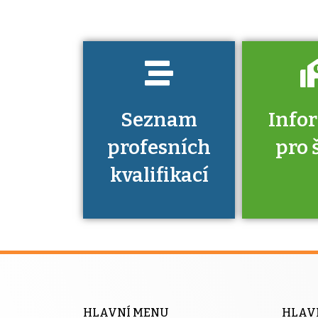
prokázat?
Seznam
Info
profesních
pro 
kvalifikací
Víte, že 
máte v
Národní 
kvalifik
HLAVNÍ MENU
HLAV