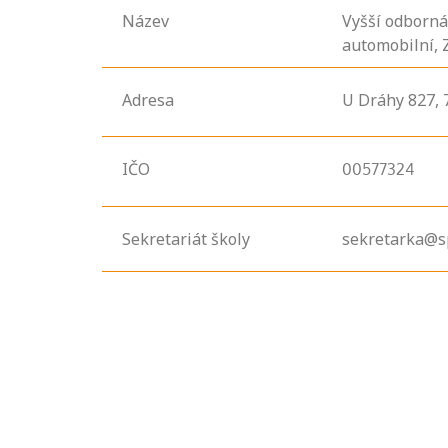
Název
Vyšší odborná
automobilní, 
Adresa
U Dráhy
827,
IČO
00577324
Sekretariát školy
sekretarka@s
Projděte si
seznam
profesních
kvalifikací. Víte,
jaké dovednosti
musíte pro danou
kvalifikaci