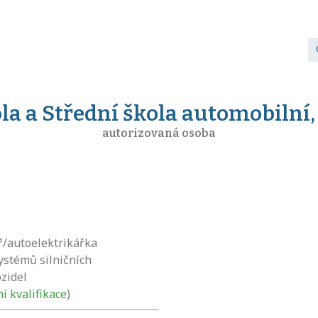
la a Střední škola automobilní,
autorizovaná osoba
ř/autoelektrikářka
systémů silničních
zidel
ní kvalifikace
)