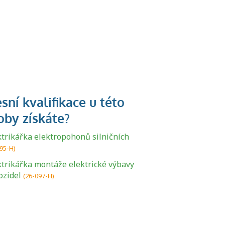
ktrikářka elektropohonů silničních
U řady živností je
95-H)
podmínkou k
ktrikářka montáže elektrické výbavy
jejímu získání
ozidel
(26-097-H)
určitá kvalifikace.
Pro které toto
platí a kde si
znalosti a