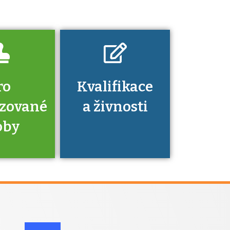
dovednosti
nechat ověřit?
ro
Kvalifikace
izované
a živnosti
oby
je to
zovaná
a jaké