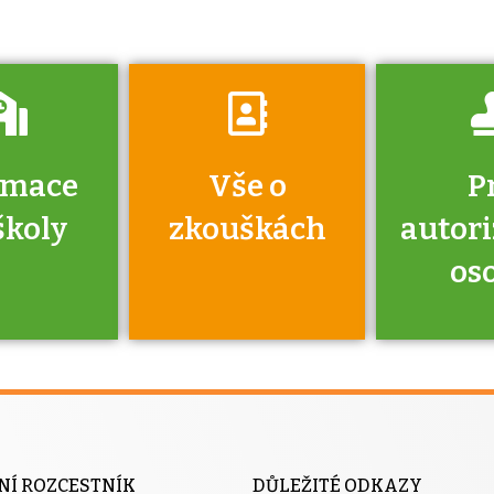
rmace
Vše o
P
školy
zkouškách
autor
os
jako škola
 rámci
Kdo 
soustavy
autori
ací jisté
osoba 
NÍ ROZCESTNÍK
DŮLEŽITÉ ODKAZY