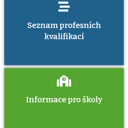
Seznam profesních
kvalifikací
Informace pro školy
Zjistěte, jak se přihlásit ke zkoušce a kde
získáte informace o tom, kdo vás vyzkouší.