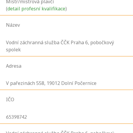
Mistr/mistrová plavčí
(
detail profesní kvalifikace
)
Název
Vodní záchranná služba ČČK Praha 6, pobočkový
spolek
Adresa
V pařezinách
558,
19012
Dolní Počernice
IČO
65398742