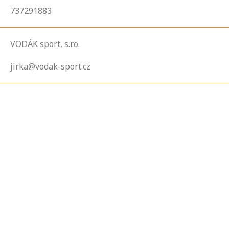
737291883
VODÁK sport, s.r.o.
jirka@vodak-sport.cz