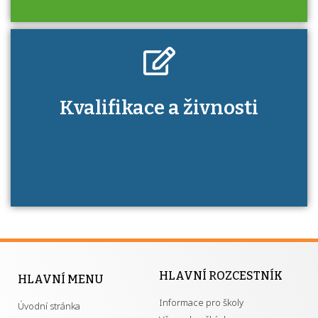
Kdo je to autorizovaná osoba a jaké výhody
Kvalifikace a živnosti
má získání autorizace?
HLAVNÍ ROZCESTNÍK
HLAVNÍ MENU
Informace pro školy
Úvodní stránka