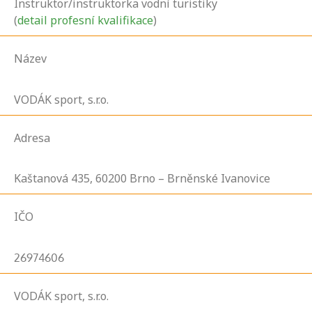
Instruktor/instruktorka vodní turistiky
(
detail profesní kvalifikace
)
Název
VODÁK sport, s.r.o.
Adresa
Kaštanová
435,
60200
Brno – Brněnské Ivanovice
IČO
26974606
VODÁK sport, s.r.o.