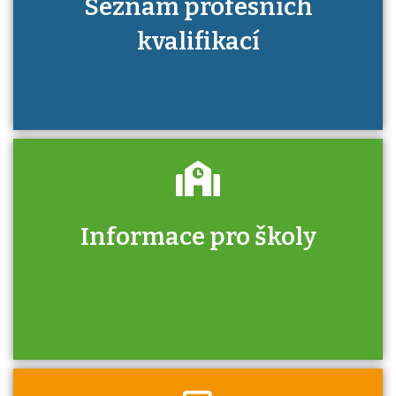
Seznam profesních
kvalifikací
Informace pro školy
Zjistěte, jak se přihlásit ke zkoušce a kde
získáte informace o tom, kdo vás vyzkouší.