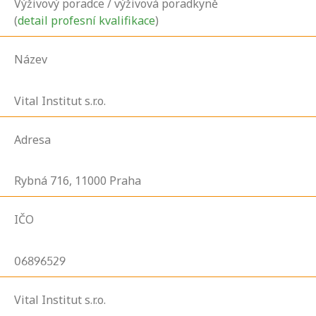
Výživový poradce / výživová poradkyně
(
detail profesní kvalifikace
)
Název
Vital Institut s.r.o.
Adresa
Rybná
716,
11000
Praha
IČO
06896529
Vital Institut s.r.o.