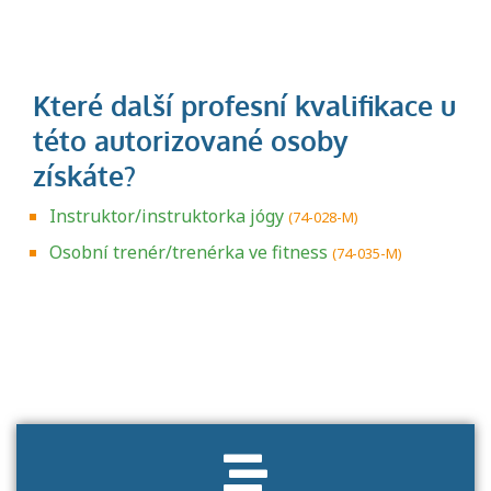
Instruktor/instruktorka jógy
(74-028-M)
Osobní trenér/trenérka ve fitness
(74-035-M)
Projděte si seznam profesních kvalifikací.
Víte, jaké dovednosti musíte pro danou
kvalifikaci prokázat?