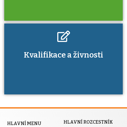
Kdo je to autorizovaná osoba a jaké výhody
Kvalifikace a živnosti
má získání autorizace?
HLAVNÍ ROZCESTNÍK
HLAVNÍ MENU