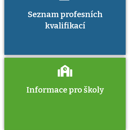
Seznam profesních
kvalifikací
Informace pro školy
Zjistěte, jak se přihlásit ke zkoušce a kde
získáte informace o tom, kdo vás vyzkouší.