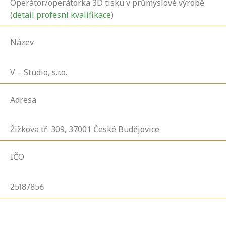
Operátor/operátorka 3D tisku v průmyslové výrobě
(
detail profesní kvalifikace
)
Název
V – Studio, s.r.o.
Adresa
Žižkova tř.
309,
37001
České Budějovice
IČO
25187856