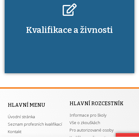
Kdo je to autorizovaná osoba a jaké výhody
Kvalifikace a živnosti
má získání autorizace?
HLAVNÍ ROZCESTNÍK
HLAVNÍ MENU
Informace pro školy
Úvodní stránka
Vše o zkouškách
Seznam profesních kvalifikací
Pro autorizované osoby
Kontakt
Kvalifikace a živnosti