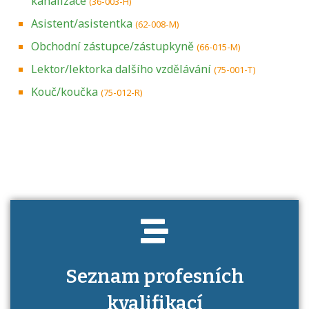
kanalizace
(36-003-H)
Asistent/asistentka
(62-008-M)
Obchodní zástupce/zástupkyně
(66-015-M)
Lektor/lektorka dalšího vzdělávání
(75-001-T)
Kouč/koučka
(75-012-R)
Projděte si seznam profesních kvalifikací.
Víte, jaké dovednosti musíte pro danou
kvalifikaci prokázat?
Seznam profesních
kvalifikací