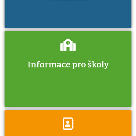
Informace pro školy
Zjistěte, jak se přihlásit ke zkoušce a kde
získáte informace o tom, kdo vás vyzkouší.