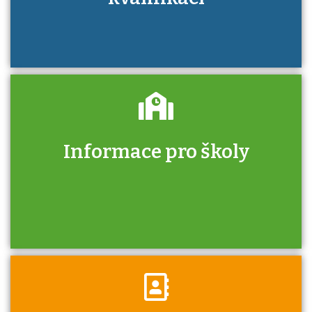
Informace pro školy
Zjistěte, jak se přihlásit ke zkoušce a kde
získáte informace o tom, kdo vás vyzkouší.