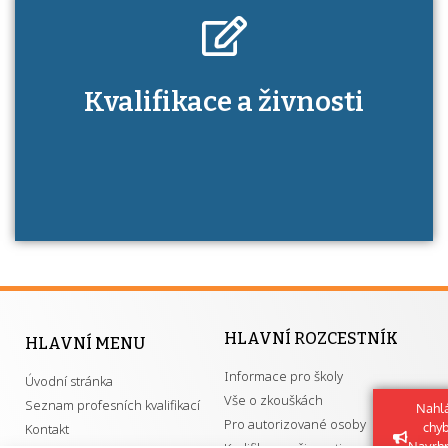
Kdo je to autorizovaná osoba a jaké výhody
Kvalifikace a živnosti
má získání autorizace?
HLAVNÍ ROZCESTNÍK
HLAVNÍ MENU
Informace pro školy
Úvodní stránka
Vše o zkouškách
Seznam profesních kvalifikací
Nahlá
Pro autorizované osoby
chy
Kontakt
Navrh
Kvalifikace a živnosti