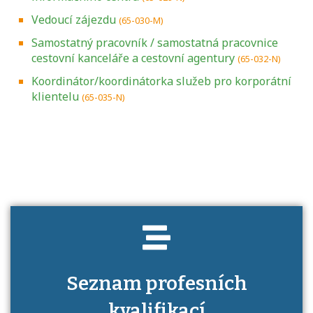
Vedoucí zájezdu
(65-030-M)
Samostatný pracovník / samostatná pracovnice
cestovní kanceláře a cestovní agentury
(65-032-N)
Koordinátor/koordinátorka služeb pro korporátní
klientelu
(65-035-N)
Projděte si seznam profesních kvalifikací.
Víte, jaké dovednosti musíte pro danou
kvalifikaci prokázat?
Seznam profesních
kvalifikací