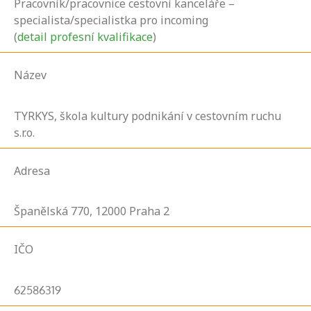
Pracovník/pracovnice cestovní kanceláře –
specialista/specialistka pro incoming
(
detail profesní kvalifikace
)
Název
TYRKYS, škola kultury podnikání v cestovním ruchu
s.r.o.
Adresa
Španělská
770,
12000
Praha 2
IČO
62586319