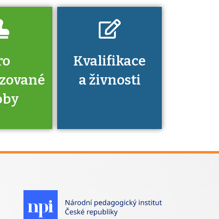
ro
Kvalifikace
izované
a živnosti
oby
je to
zovaná
a jaké
á získání
izace?