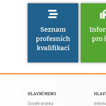
Seznam
Info
profesních
pro 
kvalifikací
Víte, že 
máte v
Národní 
kvalifik
HLAVNÍ MENU
HLAV
výhod
Úvodní stránka
Inform
získ