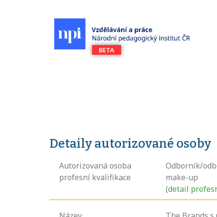
Detaily autorizované osoby
Autorizovaná osoba
Odborník/odb
profesní kvalifikace
make-up
(
detail profes
Název
The Brands s.r