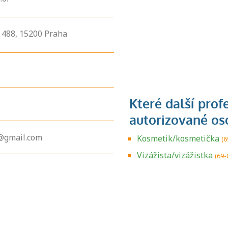
488,
15200
Praha
@gmail.com
Kosmetik/kosmetička
(6
Zjistěte, jak se
přihlásit ke
Vizážista/vizážistka
(69-
zkoušce a kde
získáte informace
o tom, kdo vás
vyzkouší.