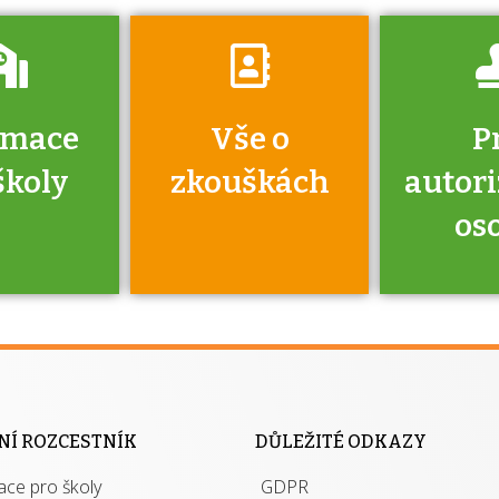
rmace
Vše o
P
školy
zkouškách
autor
os
jako škola
 rámci
Kdo 
soustavy
autori
ací jisté
osoba 
NÍ ROZCESTNÍK
DŮLEŽITÉ ODKAZY
y při
výhody m
ace pro školy
ávání
GDPR
autor