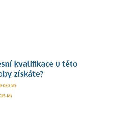
U řady živností je
podmínkou k
9-030-M)
jejímu získání
035-M)
určitá kvalifikace.
Pro které toto
platí a kde si
znalosti a
dovednosti
nechat ověřit?