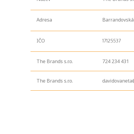
Adresa
Barrandovská
IČO
17125537
The Brands s.r.o.
724 234 431
Projděte si
The Brands s.r.o.
davidovaneta
seznam
profesních
kvalifikací. Víte,
jaké dovednosti
musíte pro danou
kvalifikaci
prokázat?