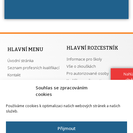
HLAVNÍ ROZCESTNÍK
HLAVNÍ MENU
Informace pro školy
Úvodní stránka
Vše o zkouškách
Seznam profesních kvalifikací
Pro autorizované osoby
Nahlá
Kontakt
chy
Kvalifikace a živnosti
Navrh
Souhlas se zpracováním
vylep
cookies
DŮLEŽITÉ ODKAZY
Používáme cookies k optimalizaci našich webových stránek a našich
služeb.
GDPR
Převodník ÚPK a živností
Národní pedagogický institut ČR
Přehled PK pro splnění MZK
Přijmout
Senovážné náměstí 25