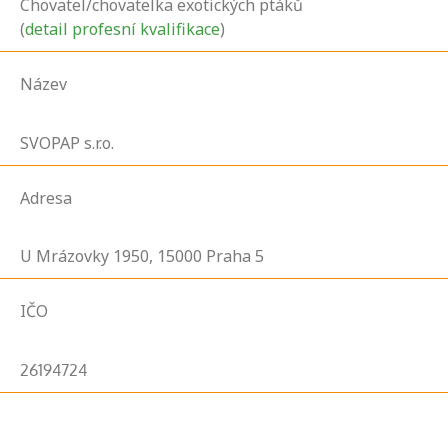
Chovatel/chovatelka exotických ptáků
(
detail profesní kvalifikace
)
Název
SVOPAP s.r.o.
Adresa
U Mrázovky
1950,
15000
Praha 5
IČO
26194724