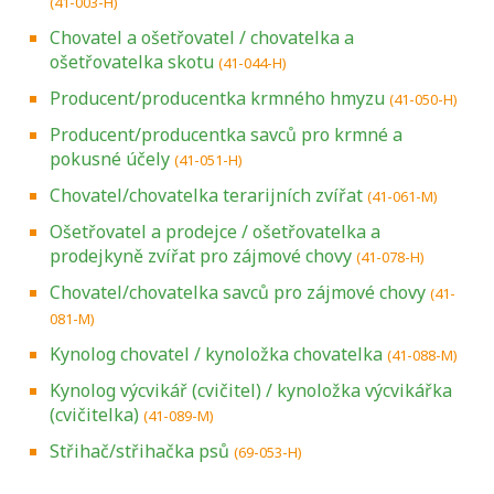
(41-003-H)
Chovatel a ošetřovatel / chovatelka a
ošetřovatelka skotu
(41-044-H)
Producent/producentka krmného hmyzu
(41-050-H)
Producent/producentka savců pro krmné a
pokusné účely
(41-051-H)
Chovatel/chovatelka terarijních zvířat
(41-061-M)
Ošetřovatel a prodejce / ošetřovatelka a
prodejkyně zvířat pro zájmové chovy
(41-078-H)
Chovatel/chovatelka savců pro zájmové chovy
(41-
081-M)
Kynolog chovatel / kynoložka chovatelka
(41-088-M)
Kynolog výcvikář (cvičitel) / kynoložka výcvikářka
(cvičitelka)
(41-089-M)
Střihač/střihačka psů
(69-053-H)
Projděte si seznam profesních kvalifikací.
Víte, jaké dovednosti musíte pro danou