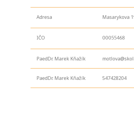
Adresa
Masarykova
1
IČO
00055468
PaedDr. Marek Kňažík
motlova@skol
PaedDr. Marek Kňažík
547428204