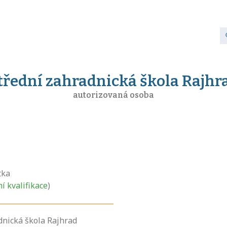
třední zahradnická škola Rajhr
autorizovaná osoba
tka
ní kvalifikace
)
dnická škola Rajhrad