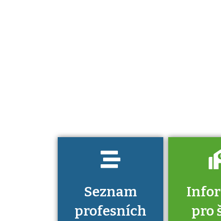
Projděte si
seznam
profesních
kvalifikací. Víte,
jaké dovednosti
musíte pro danou
kvalifikaci
prokázat?
Seznam
Info
profesních
pro 