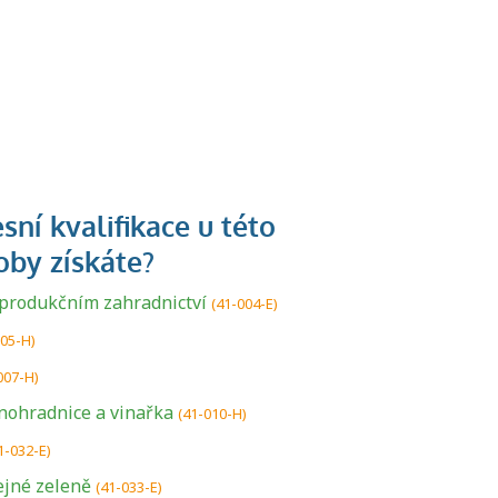
 produkčním zahradnictví
(41-004-E)
005-H)
007-H)
inohradnice a vinařka
(41-010-H)
1-032-E)
ejné zeleně
(41-033-E)