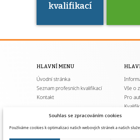
kvalifikací
Víte, že 
máte v
Národní 
kvalifik
HLAVNÍ MENU
HLAV
výhod
Úvodní stránka
Inform
získ
autor
Seznam profesních kvalifikací
Vše o 
Kontakt
Pro au
Kvalifi
Souhlas se zpracováním cookies
Používáme cookies k optimalizaci našich webových stránek a našich služe