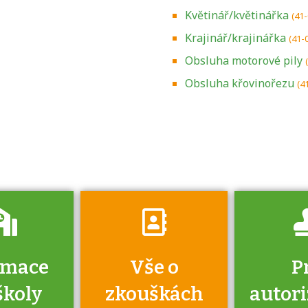
Květinář/květinářka
(41
Krajinář/krajinářka
(41-
Obsluha motorové pily
Zjistěte, jak se
přihlásit ke
Obsluha křovinořezu
(4
zkoušce a kde
získáte informace
o tom, kdo vás
vyzkouší.
rmace
Vše o
P
školy
zkouškách
autor