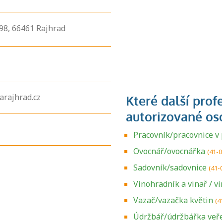
98,
66461
Rajhrad
arajhrad.cz
Pracovník/pracovnice v
Ovocnář/ovocnářka
(41-
Sadovník/sadovnice
(41-
Vinohradník a vinař / v
Vazač/vazačka květin
(4
Údržbář/údržbářka veř