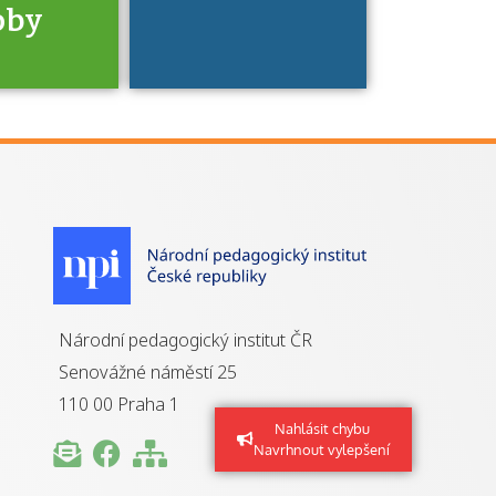
oby
je to
zovaná
a jaké
á získání
izace?
Národní pedagogický institut ČR
Senovážné náměstí 25
110 00 Praha 1
Nahlásit chybu
Navrhnout vylepšení