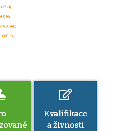
-037-H)
U řady živností je
038-H)
podmínkou k
(41-079-E)
jejímu získání
1-080-E)
určitá kvalifikace.
Pro které toto
platí a kde si
znalosti a
dovednosti
nechat ověřit?
ro
Kvalifikace
izované
a živnosti