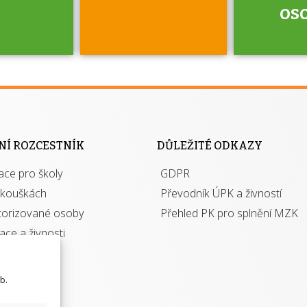
os
jako škola
 rámci
Kdo 
soustavy
autori
ací jisté
osoba 
NÍ ROZCESTNÍK
DŮLEŽITÉ ODKAZY
y při
výhody m
ace pro školy
ávání
GDPR
autor
izací?
zkouškách
Převodník ÚPK a živností
torizované osoby
Přehled PK pro splnění MZK
kace a živnosti
b.