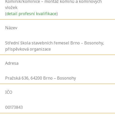
Kominík/kominice – montáž komínů a komínových
vložek
(
detail profesní kvalifikace
)
Název
Střední škola stavebních řemesel Brno – Bosonohy,
příspěvková organizace
Adresa
Pražská
636,
64200
Brno – Bosonohy
IČO
00173843