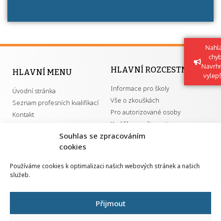
Nahlá
chy
Navrh
HLAVNÍ ROZCESTNÍK
HLAVNÍ MENU
vylep
Informace pro školy
Úvodní stránka
Vše o zkouškách
Seznam profesních kvalifikací
Pro autorizované osoby
Kontakt
Kvalifikace a živnosti
Souhlas se zpracováním
cookies
DŮLEŽITÉ ODKAZY
Používáme cookies k optimalizaci našich webových stránek a našich
služeb.
GDPR
Převodník ÚPK a živností
Národní pedagogický institut ČR
Přehled PK pro splnění MZK
Přijmout
Senovážné náměstí 25
110 00 Praha 1