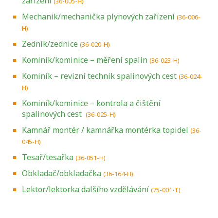
zařízení
(36-005-H)
Mechanik/mechanička plynových zařízení
(36-006-
H)
Zedník/zednice
(36-020-H)
Kominík/kominice – měření spalin
(36-023-H)
Kominík – revizní technik spalinových cest
(36-024-
H)
Kominík/kominice – kontrola a čištění
spalinových cest
(36-025-H)
Kamnář montér / kamnářka montérka topidel
(36-
045-H)
Tesař/tesařka
(36-051-H)
Obkladač/obkladačka
(36-164-H)
Lektor/lektorka dalšího vzdělávání
(75-001-T)
Projděte si seznam profesních kvalifikací.
Víte, jaké dovednosti musíte pro danou
kvalifikaci prokázat?