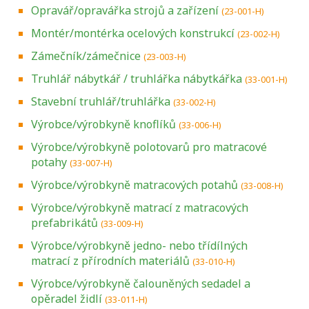
Opravář/opravářka strojů a zařízení
(23-001-H)
Montér/montérka ocelových konstrukcí
(23-002-H)
Zámečník/zámečnice
(23-003-H)
Truhlář nábytkář / truhlářka nábytkářka
(33-001-H)
Stavební truhlář/truhlářka
(33-002-H)
Výrobce/výrobkyně knoflíků
(33-006-H)
Výrobce/výrobkyně polotovarů pro matracové
potahy
(33-007-H)
Výrobce/výrobkyně matracových potahů
(33-008-H)
Výrobce/výrobkyně matrací z matracových
prefabrikátů
(33-009-H)
Výrobce/výrobkyně jedno- nebo třídílných
matrací z přírodních materiálů
(33-010-H)
Výrobce/výrobkyně čalouněných sedadel a
opěradel židlí
(33-011-H)