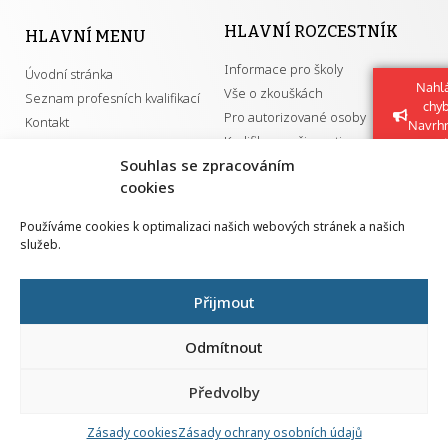
HLAVNÍ ROZCESTNÍK
HLAVNÍ MENU
Informace pro školy
Úvodní stránka
Nahlá
Vše o zkouškách
Seznam profesních kvalifikací
chy
Pro autorizované osoby
Kontakt
Navrh
Kvalifikace a živnosti
vylep
Souhlas se zpracováním
cookies
DŮLEŽITÉ ODKAZY
Používáme cookies k optimalizaci našich webových stránek a našich
služeb.
GDPR
Převodník ÚPK a živností
Národní pedagogický institut ČR
Přehled PK pro splnění MZK
Přijmout
Senovážné náměstí 25
110 00 Praha 1
Odmítnout
Předvolby
Zásady cookies
Zásady ochrany osobních údajů
Všechna práva vyhrazena | 2026