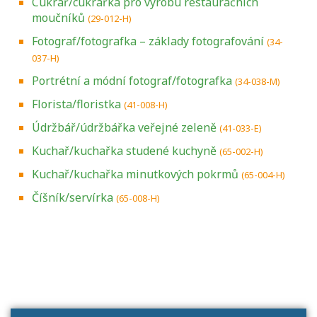
Cukrář/cukrářka pro výrobu restauračních
moučníků
(29-012-H)
Fotograf/fotografka – základy fotografování
(34-
037-H)
Portrétní a módní fotograf/fotografka
(34-038-M)
Florista/floristka
(41-008-H)
Údržbář/údržbářka veřejné zeleně
(41-033-E)
Kuchař/kuchařka studené kuchyně
(65-002-H)
Kuchař/kuchařka minutkových pokrmů
(65-004-H)
Číšník/servírka
(65-008-H)
Projděte si seznam profesních kvalifikací.
Víte, jaké dovednosti musíte pro danou
kvalifikaci prokázat?