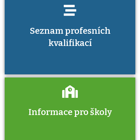
Seznam profesních
kvalifikací
Informace pro školy
Zjistěte, jak se přihlásit ke zkoušce a kde
získáte informace o tom, kdo vás vyzkouší.