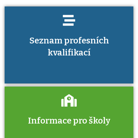
Seznam profesních
kvalifikací
Informace pro školy
Zjistěte, jak se přihlásit ke zkoušce a kde
získáte informace o tom, kdo vás vyzkouší.