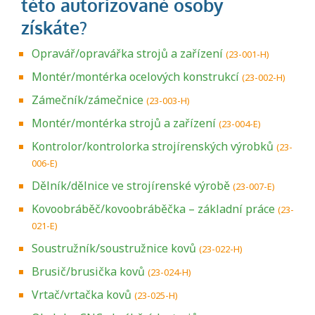
Opravář/opravářka strojů a zařízení
(23-001-H)
Montér/montérka ocelových konstrukcí
(23-002-H)
Zámečník/zámečnice
(23-003-H)
Montér/montérka strojů a zařízení
(23-004-E)
Kontrolor/kontrolorka strojírenských výrobků
(23-
006-E)
Dělník/dělnice ve strojírenské výrobě
(23-007-E)
Kovoobráběč/kovoobráběčka – základní práce
(23-
021-E)
Soustružník/soustružnice kovů
(23-022-H)
Brusič/brusička kovů
(23-024-H)
Vrtač/vrtačka kovů
(23-025-H)