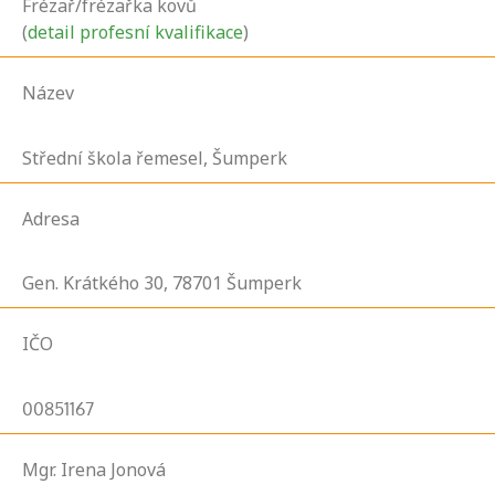
Frézař/frézařka kovů
(
detail profesní kvalifikace
)
Název
Střední škola řemesel, Šumperk
Adresa
Gen. Krátkého
30,
78701
Šumperk
IČO
00851167
Mgr. Irena Jonová