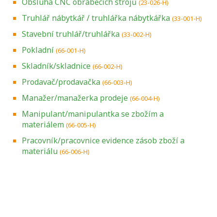
Obsluha CNC obráběcích strojů
(23-026-H)
Truhlář nábytkář / truhlářka nábytkářka
(33-001-H)
Stavební truhlář/truhlářka
(33-002-H)
Pokladní
(66-001-H)
Skladník/skladnice
(66-002-H)
Prodavač/prodavačka
(66-003-H)
Manažer/manažerka prodeje
(66-004-H)
Manipulant/manipulantka se zbožím a
materiálem
(66-005-H)
Pracovník/pracovnice evidence zásob zboží a
materiálu
(66-006-H)
Projděte si seznam profesních kvalifikací.
Víte, jaké dovednosti musíte pro danou
kvalifikaci prokázat?