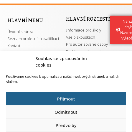
HLAVNÍ ROZCESTNÍK
HLAVNÍ MENU
Nahlá
chy
Informace pro školy
Úvodní stránka
Navrh
Vše o zkouškách
vylep
Seznam profesních kvalifikací
Pro autorizované osoby
Kontakt
Kvalifikace a živnosti
Souhlas se zpracováním
cookies
DŮLEŽITÉ ODKAZY
Používáme cookies k optimalizaci našich webových stránek a našich
služeb.
GDPR
Převodník ÚPK a živností
Národní pedagogický institut ČR
Přehled PK pro splnění MZK
Přijmout
Senovážné náměstí 25
110 00 Praha 1
Odmítnout
Předvolby