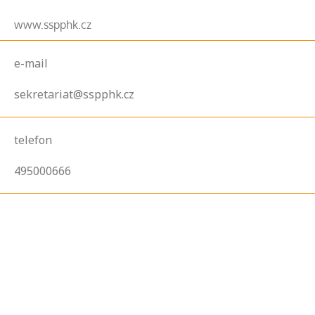
www.sspphk.cz
e-mail
sekretariat@sspphk.cz
telefon
495000666