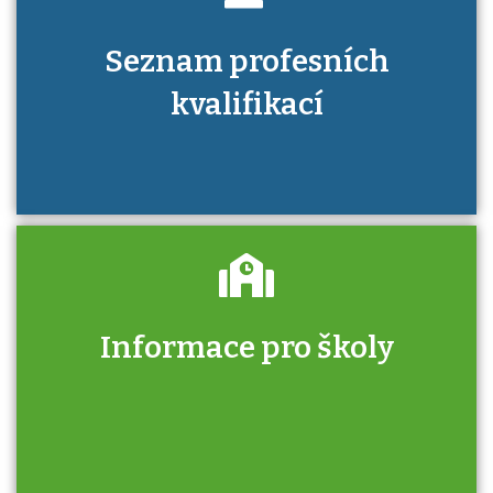
Seznam profesních
kvalifikací
Informace pro školy
Zjistěte, jak se přihlásit ke zkoušce a kde
získáte informace o tom, kdo vás vyzkouší.