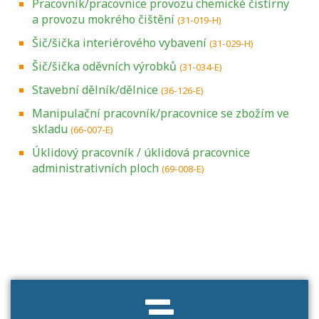
Pracovník/pracovnice provozu chemické čistírny
a provozu mokrého čištění
(31-019-H)
Šič/šička interiérového vybavení
(31-029-H)
Šič/šička oděvních výrobků
(31-034-E)
Stavební dělník/dělnice
(36-126-E)
Manipulační pracovník/pracovnice se zbožím ve
skladu
(66-007-E)
Úklidový pracovník / úklidová pracovnice
administrativních ploch
(69-008-E)
Projděte si seznam profesních kvalifikací.
Víte, jaké dovednosti musíte pro danou
kvalifikaci prokázat?