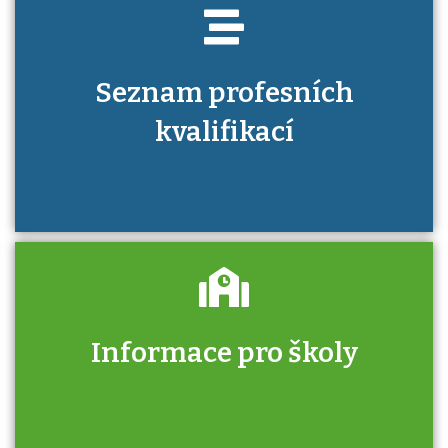
Seznam profesních
kvalifikací
Informace pro školy
Zjistěte, jak se přihlásit ke zkoušce a kde
získáte informace o tom, kdo vás vyzkouší.