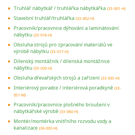
Truhlář nábytkář / truhlářka nábytkářka
(33-001-H)
Stavební truhlář/truhlářka
(33-002-H)
Pracovník/pracovnice dýhování a laminátování
nábytku
(33-016-H)
Obsluha strojů pro zpracování materiálů ve
výrobě nábytku
(33-017-H)
Dílenský montážník / dílenská montážnice
nábytku
(33-020-H)
Obsluha dřevařských strojů a zařízení
(33-035-H)
Interiérový poradce / interiérová poradkyně
(33-
051-M)
Pracovník/pracovnice plošného broušení v
nábytkářské výrobě
(33-060-H)
Montér/montérka vnitřního rozvodu vody a
kanalizace
(36-003-H)