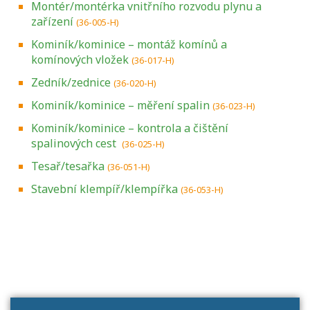
Montér/montérka vnitřního rozvodu plynu a
zařízení
(36-005-H)
Kominík/kominice – montáž komínů a
komínových vložek
(36-017-H)
Zedník/zednice
(36-020-H)
Kominík/kominice – měření spalin
(36-023-H)
Kominík/kominice – kontrola a čištění
spalinových cest
(36-025-H)
Tesař/tesařka
(36-051-H)
Stavební klempíř/klempířka
(36-053-H)
Projděte si seznam profesních kvalifikací.
Víte, jaké dovednosti musíte pro danou
kvalifikaci prokázat?