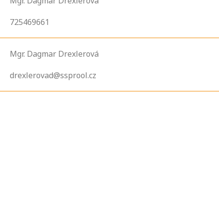
Mgr. Dagmar Drexlerová
725469661
Mgr. Dagmar Drexlerová
drexlerovad@ssprool.cz