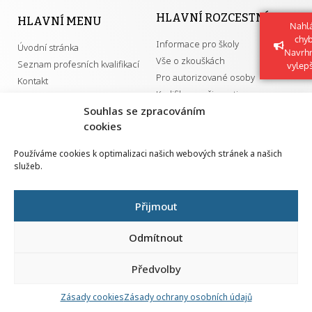
HLAVNÍ ROZCESTNÍK
HLAVNÍ MENU
Nahlá
chy
Informace pro školy
Úvodní stránka
Navrh
Vše o zkouškách
Seznam profesních kvalifikací
vylep
Pro autorizované osoby
Kontakt
Kvalifikace a živnosti
Souhlas se zpracováním
cookies
DŮLEŽITÉ ODKAZY
Používáme cookies k optimalizaci našich webových stránek a našich
služeb.
GDPR
Převodník ÚPK a živností
Národní pedagogický institut ČR
Přehled PK pro splnění MZK
Přijmout
Senovážné náměstí 25
110 00 Praha 1
Odmítnout
Předvolby
Zásady cookies
Zásady ochrany osobních údajů
Všechna práva vyhrazena | 2026