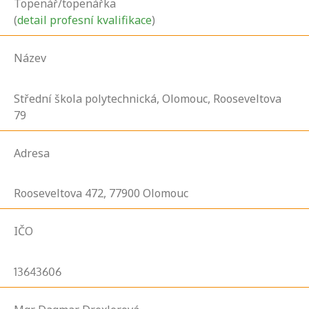
Topenář/topenářka
(
detail profesní kvalifikace
)
Název
Střední škola polytechnická, Olomouc, Rooseveltova
79
Adresa
Rooseveltova
472,
77900
Olomouc
IČO
13643606