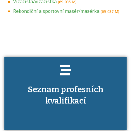
Vizážista/vizážistka
(69-035-M)
Rekondiční a sportovní masér/masérka
(69-037-M)
Projděte si seznam profesních kvalifikací.
Víte, jaké dovednosti musíte pro danou
kvalifikaci prokázat?
Seznam profesních
kvalifikací