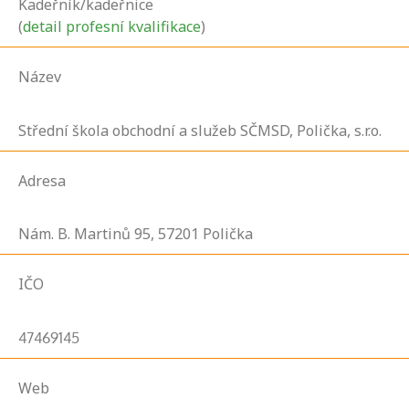
Kadeřník/kadeřnice
(
detail profesní kvalifikace
)
Název
Střední škola obchodní a služeb SČMSD, Polička, s.r.o.
Adresa
Nám. B. Martinů
95,
57201
Polička
IČO
47469145
Web