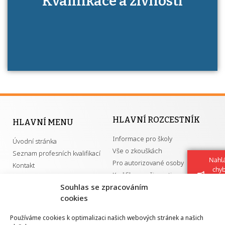
Kvalifikace a živnosti
má získání autorizace?
HLAVNÍ ROZCESTNÍK
HLAVNÍ MENU
Informace pro školy
Úvodní stránka
Vše o zkouškách
Seznam profesních kvalifikací
Nahlá
Pro autorizované osoby
Kontakt
chy
Kvalifikace a živnosti
Navrh
Souhlas se zpracováním
vylep
cookies
DŮLEŽITÉ ODKAZY
Používáme cookies k optimalizaci našich webových stránek a našich