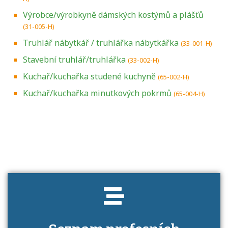
Výrobce/výrobkyně dámských kostýmů a plášťů
(31-005-H)
Truhlář nábytkář / truhlářka nábytkářka
(33-001-H)
Stavební truhlář/truhlářka
(33-002-H)
Kuchař/kuchařka studené kuchyně
(65-002-H)
Kuchař/kuchařka minutkových pokrmů
(65-004-H)
Projděte si seznam profesních kvalifikací.
Víte, jaké dovednosti musíte pro danou
kvalifikaci prokázat?