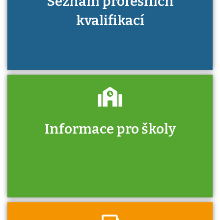
Seznam profesních
kvalifikací
Informace pro školy
Zjistěte, jak se přihlásit ke zkoušce a kde
získáte informace o tom, kdo vás vyzkouší.