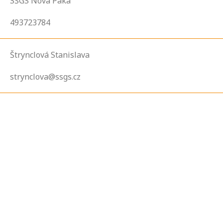
SŠGS Nová Paka
493723784
Štrynclová Stanislava
strynclova@ssgs.cz