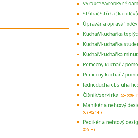
Výrobce/výrobkyně dám
Střihač/střihačka oděvů
Úpravář a opravář oděv
Kuchař/kuchařka teplý
Kuchař/kuchařka stude
Kuchař/kuchařka minu
Pomocný kuchař / pomo
Pomocný kuchař / pomo
Jednoduchá obsluha ho
Číšník/servírka
(65-008-H
Manikér a nehtový desi
(69-024-H)
Zjistěte, jak se
Pedikér a nehtový desi
přihlásit ke
025-H)
zkoušce a kde