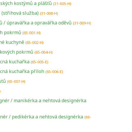
ských kostýmů a plášťů
(31-005-H)
 (střihová služba)
(31-008-H)
ů / úpravářka a opravářka oděvů
(31-009-H)
ch pokrmů
(65-001-H)
né kuchyně
(65-002-H)
tkových pokrmů
(65-004-H)
cná kuchařka
(65-005-E)
cná kuchařka příloh
(65-006-E)
stů
(65-007-H)
)
gnér / manikérka a nehtová designérka
U řady živností je
podmínkou k
gnér / pedikérka a nehtová designérka
(69-
jejímu získání
určitá kvalifikace.