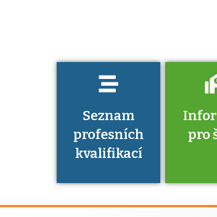
jaké dovednosti
musíte pro danou
kvalifikaci
prokázat?
Seznam
Info
profesních
pro 
kvalifikací
Víte, že 