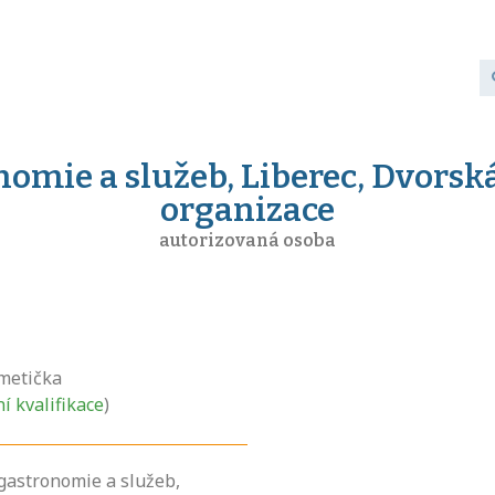
nomie a služeb, Liberec, Dvorsk
organizace
autorizovaná osoba
metička
ní kvalifikace
)
 gastronomie a služeb,