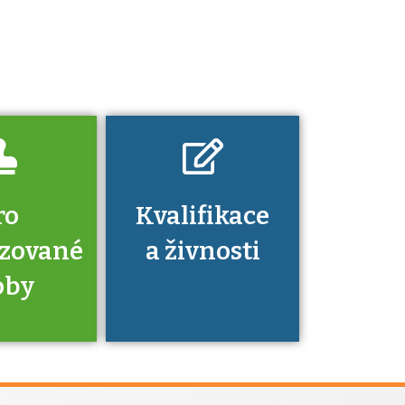
Pro které toto
platí a kde si
znalosti a
dovednosti
nechat ověřit?
ro
Kvalifikace
izované
a živnosti
oby