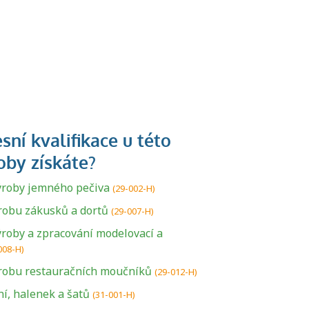
ýroby jemného pečiva
(29-002-H)
robu zákusků a dortů
(29-007-H)
ýroby a zpracování modelovací a
008-H)
ýrobu restauračních moučníků
(29-012-H)
í, halenek a šatů
(31-001-H)