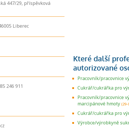
ská 447/29, příspěvková
46005
Liberec
Pracovník/pracovnice v
485 246 911
Cukrář/cukrářka pro vý
Pracovník/pracovnice v
marcipánové hmoty
(29-
Cukrář/cukrářka pro v
Výrobce/výrobkyně sukn
cz