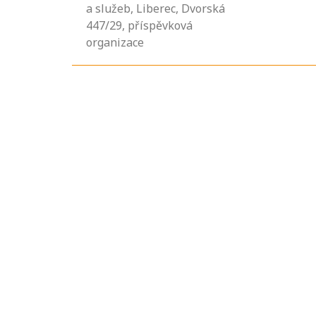
a služeb, Liberec, Dvorská
447/29, příspěvková
organizace
Projděte si
seznam
profesních
kvalifikací. Víte,