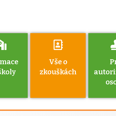
získáte informace
o tom, kdo vás
vyzkouší.
rmace
Vše o
P
školy
zkouškách
autor
os
jako škola