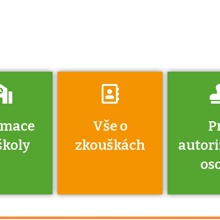
zkoušce a kde
získáte informace
o tom, kdo vás
vyzkouší.
rmace
Vše o
P
školy
zkouškách
autor
os