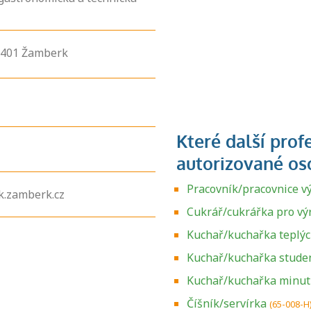
6401
Žamberk
Pracovník/pracovnice v
.zamberk.cz
Cukrář/cukrářka pro vý
Kuchař/kuchařka teplý
Kuchař/kuchařka stude
Kuchař/kuchařka minu
Zjistěte, jak se
přihlásit ke
Číšník/servírka
(65-008-H