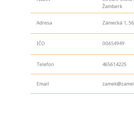
Žamberk
Adresa
Zámecká
1,
5
IČO
00654949
Telefon
465614225
Email
zamek@zamek
Projděte si
seznam
profesních