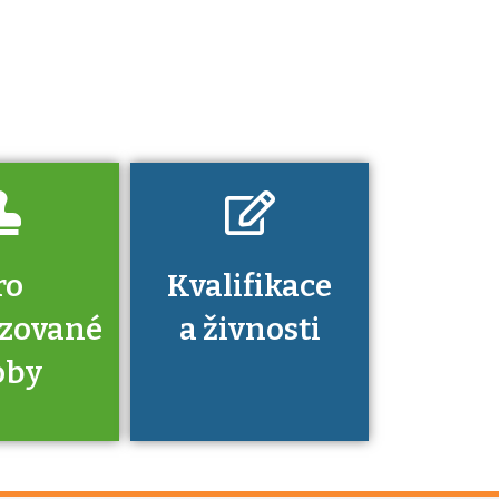
Pro které toto
platí a kde si
znalosti a
dovednosti
nechat ověřit?
ro
Kvalifikace
izované
a živnosti
oby