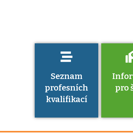
kvalifikací. Víte,
jaké dovednosti
musíte pro danou
kvalifikaci
prokázat?
Seznam
Info
profesních
pro 
kvalifikací