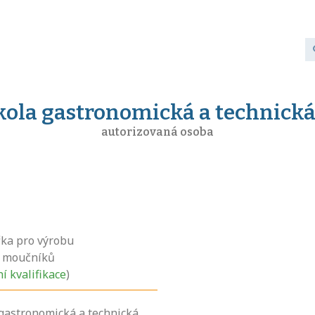
škola gastronomická a technick
autorizovaná osoba
ka pro výrobu
h moučníků
ní kvalifikace
)
 gastronomická a technická