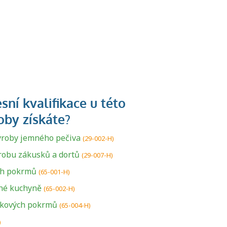
ýroby jemného pečiva
(29-002-H)
robu zákusků a dortů
(29-007-H)
ch pokrmů
(65-001-H)
né kuchyně
U řady živností je
(65-002-H)
podmínkou k
tkových pokrmů
(65-004-H)
jejímu získání
)
určitá kvalifikace.