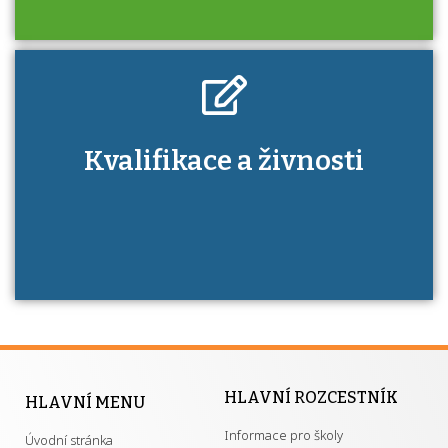
Kdo je to autorizovaná osoba a jaké výhody
Kvalifikace a živnosti
má získání autorizace?
HLAVNÍ ROZCESTNÍK
HLAVNÍ MENU
Informace pro školy
Úvodní stránka