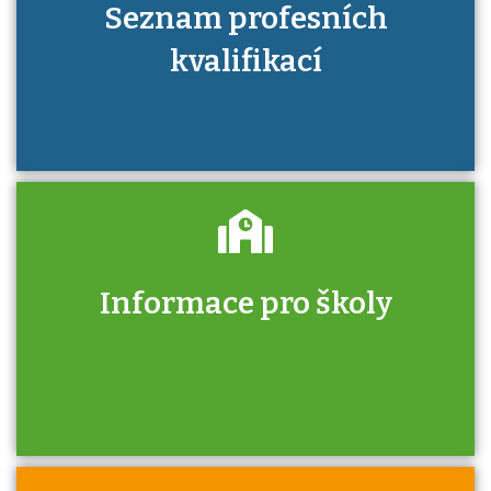
Seznam profesních
kvalifikací
Informace pro školy
Zjistěte, jak se přihlásit ke zkoušce a kde
získáte informace o tom, kdo vás vyzkouší.