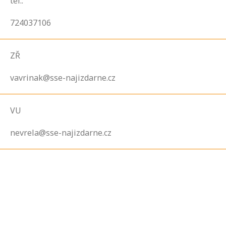
tel.:
724037106
ZŘ
vavrinak@sse-najizdarne.cz
VU
nevrela@sse-najizdarne.cz