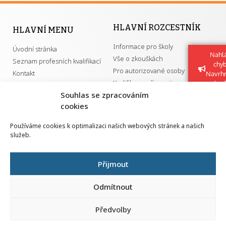
HLAVNÍ ROZCESTNÍK
HLAVNÍ MENU
Informace pro školy
Úvodní stránka
Nahlá
Vše o zkouškách
Seznam profesních kvalifikací
chy
Pro autorizované osoby
Kontakt
Navrh
Kvalifikace a živnosti
vylep
Souhlas se zpracováním
cookies
DŮLEŽITÉ ODKAZY
Používáme cookies k optimalizaci našich webových stránek a našich
služeb.
GDPR
Převodník ÚPK a živností
Národní pedagogický institut ČR
Přehled PK pro splnění MZK
Přijmout
Senovážné náměstí 25
110 00 Praha 1
Odmítnout
Předvolby