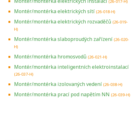
Montér/montérka elektrických instalací
(26-017-H)
Montér/montérka elektrických sítí
(26-018-H)
Montér/montérka elektrických rozvaděčů
(26-019-
H)
Montér/montérka slaboproudých zařízení
(26-020-
H)
Montér/montérka hromosvodů
(26-021-H)
Montér/montérka inteligentních elektroinstalací
(26-037-H)
Montér/montérka izolovaných vedení
(26-038-H)
Montér/montérka prací pod napětím NN
(26-039-H)
Projděte si seznam profesních kvalifikací.
Víte, jaké dovednosti musíte pro danou
kvalifikaci prokázat?