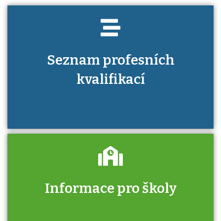
Seznam profesních
kvalifikací
Informace pro školy
Zjistěte, jak se přihlásit ke zkoušce a kde
získáte informace o tom, kdo vás vyzkouší.