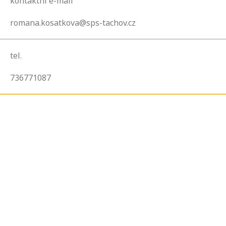
kontaktní e-mail
romana.kosatkova@sps-tachov.cz
tel.
736771087