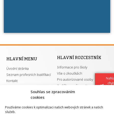
má získání autorizace?
HLAVNÍ ROZCESTNÍK
HLAVNÍ MENU
Informace pro školy
Úvodní stránka
Vše o zkouškách
Seznam profesních kvalifikací
Nahlá
Pro autorizované osoby
Kontakt
chy
Kvalifikace a živnosti
Navrh
Souhlas se zpracováním
vylep
cookies
DŮLEŽITÉ ODKAZY
Používáme cookies k optimalizaci našich webových stránek a našich
služeb.
GDPR