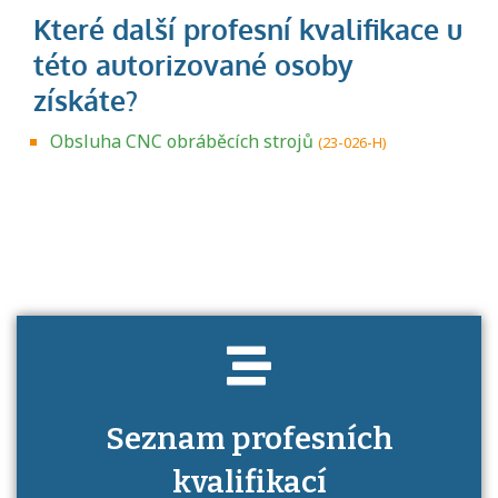
Obsluha CNC obráběcích strojů
(23-026-H)
Projděte si seznam profesních kvalifikací.
Víte, jaké dovednosti musíte pro danou
kvalifikaci prokázat?
Seznam profesních
kvalifikací