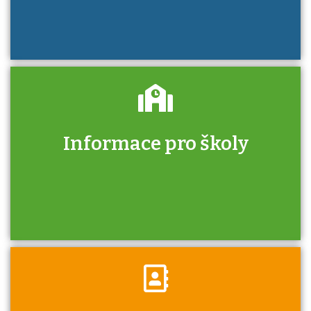
Informace pro školy
Zjistěte, jak se přihlásit ke zkoušce a kde
získáte informace o tom, kdo vás vyzkouší.
Víte, že jako škola máte v rámci Národní