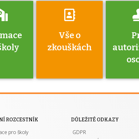
rmace
Vše o
P
školy
zkouškách
autor
os
jako škola
 rámci
Kdo 
soustavy
autori
ací jisté
osoba 
NÍ ROZCESTNÍK
DŮLEŽITÉ ODKAZY
y při
výhody m
ace pro školy
ávání
GDPR
autor