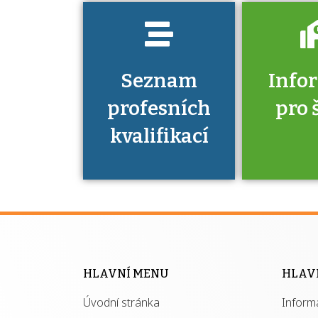
Seznam
Info
profesních
pro 
kvalifikací
Víte, že 
máte v
Národní 
kvalifik
HLAVNÍ MENU
HLAV
výhod
Úvodní stránka
Inform
získ