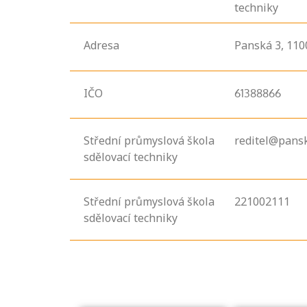
techniky
Adresa
Panská
3,
110
IČO
61388866
Střední průmyslová škola
reditel@pansk
sdělovací techniky
Projděte si
seznam
profesních
Střední průmyslová škola
221002111
kvalifikací. Víte,
sdělovací techniky
jaké dovednosti
musíte pro danou
kvalifikaci
prokázat?