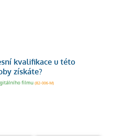
U řady živností je
podmínkou k
gitálního filmu
(82-006-M)
jejímu získání
určitá kvalifikace.
Pro které toto
platí a kde si
znalosti a
dovednosti
nechat ověřit?