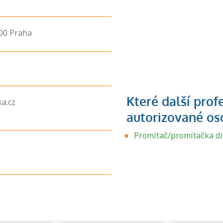
00
Praha
a.cz
Zjistěte, jak se
Promítač/promítačka di
přihlásit ke
zkoušce a kde
získáte informace
o tom, kdo vás
vyzkouší.