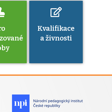
ro
Kvalifikace
izované
a živnosti
oby
je to
zovaná
a jaké
á získání
izace?