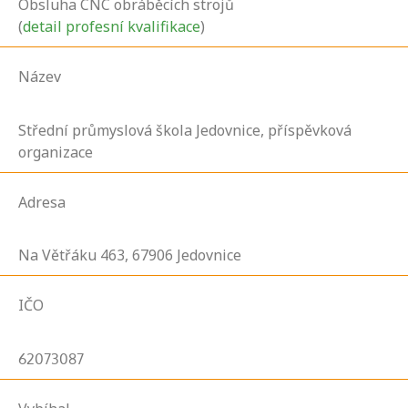
Obsluha CNC obráběcích strojů
(
detail profesní kvalifikace
)
Název
Střední průmyslová škola Jedovnice, příspěvková
organizace
Adresa
Na Větřáku
463,
67906
Jedovnice
IČO
62073087