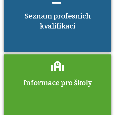
Seznam profesních
kvalifikací
Informace pro školy
Zjistěte, jak se přihlásit ke zkoušce a kde
získáte informace o tom, kdo vás vyzkouší.