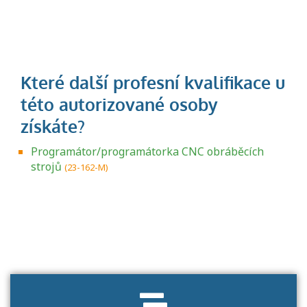
Programátor/programátorka CNC obráběcích
strojů
(23-162-M)
Projděte si seznam profesních kvalifikací.
Víte, jaké dovednosti musíte pro danou
kvalifikaci prokázat?