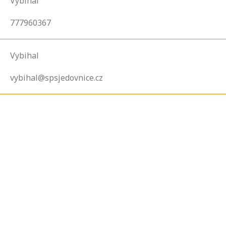
Vybíhal
777960367
Vybihal
vybihal@spsjedovnice.cz