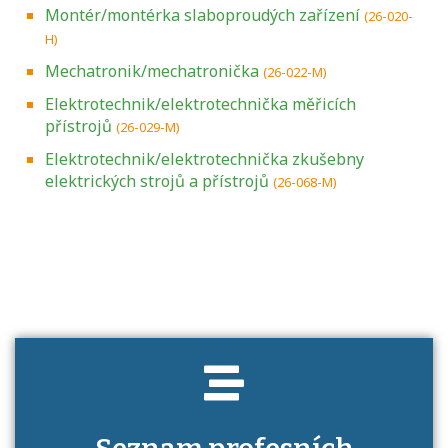
Montér/montérka slaboproudých zařízení
(26-020-
H)
Mechatronik/mechatronička
(26-022-M)
Elektrotechnik/elektrotechnička měřicích
přístrojů
(26-029-M)
Elektrotechnik/elektrotechnička zkušebny
elektrických strojů a přístrojů
(26-068-M)
Projděte si seznam profesních kvalifikací.
Víte, jaké dovednosti musíte pro danou
kvalifikaci prokázat?