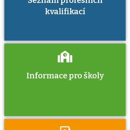
Seznam profesních
kvalifikací
Informace pro školy
Zjistěte, jak se přihlásit ke zkoušce a kde
získáte informace o tom, kdo vás vyzkouší.