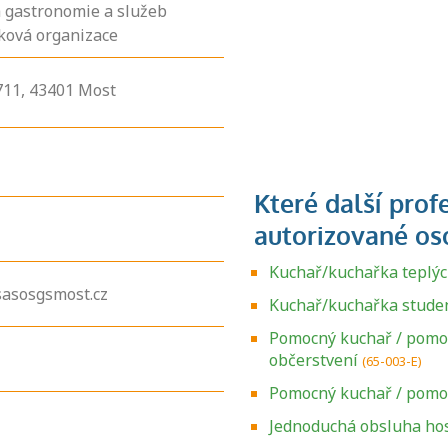
 gastronomie a služeb
ková organizace
11,
43401
Most
Kuchař/kuchařka teplý
sasosgsmost.cz
Kuchař/kuchařka stude
Pomocný kuchař / pomo
občerstvení
(65-003-E)
Pomocný kuchař / pomo
Jednoduchá obsluha ho