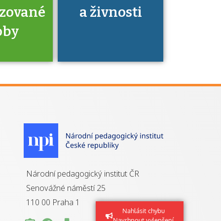
izované
a živnosti
oby
je to
zovaná
a jaké
á získání
izace?
Národní pedagogický institut ČR
Senovážné náměstí 25
110 00 Praha 1
Nahlásit chybu
Navrhnout vylepšení