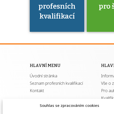
profesních
pro 
kvalifikací
Víte, že 
máte v
Národní 
kvalifik
HLAVNÍ MENU
HLAV
výhod
Úvodní stránka
Inform
získ
autor
Seznam profesních kvalifikací
Vše o 
Kontakt
Pro au
Kvalifi
Souhlas se zpracováním cookies