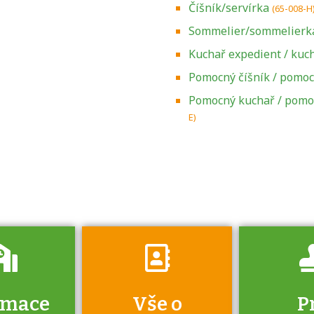
Číšník/servírka
(65-008-H
Sommelier/sommelierk
Kuchař expedient / kuc
Pomocný číšník / pomoc
Zjistěte, jak se
Pomocný kuchař / pomo
přihlásit ke
E)
zkoušce a kde
získáte informace
o tom, kdo vás
vyzkouší.
rmace
Vše o
P