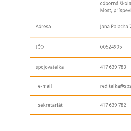
odborná škola
Most, příspěv
Adresa
Jana Palacha
7
IČO
00524905
spojovatelka
417 639 783
e-mail
reditelka@sp
sekretariát
417 639 782