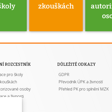
školy
zkouškách
autor
os
jako škola
 rámci
Kdo 
soustavy
autori
ací jisté
osoba 
NÍ ROZCESTNÍK
DŮLEŽITÉ ODKAZY
y při
výhody m
ace pro školy
ávání
GDPR
autor
izací?
zkouškách
Převodník ÚPK a živností
torizované osoby
Přehled PK pro splnění MZK
kace a živnosti