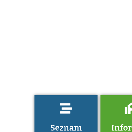
Projděte si
seznam
profesních
kvalifikací. Víte,
jaké dovednosti
musíte pro danou
kvalifikaci
prokázat?
Seznam
Info