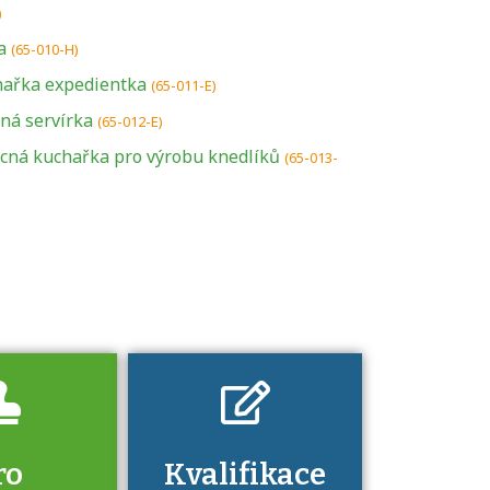
)
a
(65-010-H)
hařka expedientka
(65-011-E)
U řady živností je
ná servírka
(65-012-E)
podmínkou k
cná kuchařka pro výrobu knedlíků
(65-013-
jejímu získání
určitá kvalifikace.
Pro které toto
platí a kde si
znalosti a
dovednosti
nechat ověřit?
ro
Kvalifikace