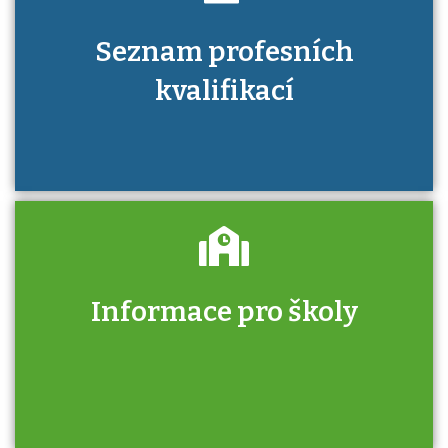
Seznam profesních
kvalifikací
Informace pro školy
Zjistěte, jak se přihlásit ke zkoušce a kde
získáte informace o tom, kdo vás vyzkouší.