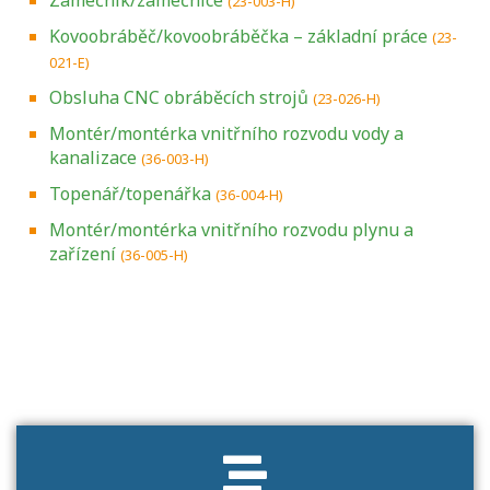
(23-003-H)
Kovoobráběč/kovoobráběčka – základní práce
(23-
021-E)
Obsluha CNC obráběcích strojů
(23-026-H)
Montér/montérka vnitřního rozvodu vody a
kanalizace
(36-003-H)
Topenář/topenářka
(36-004-H)
Montér/montérka vnitřního rozvodu plynu a
zařízení
(36-005-H)
Projděte si seznam profesních kvalifikací.
Víte, jaké dovednosti musíte pro danou
kvalifikaci prokázat?