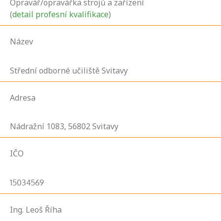
Opravář/opravářka strojů a zařízení
(
detail profesní kvalifikace
)
Název
Střední odborné učiliště Svitavy
Adresa
Nádražní
1083,
56802
Svitavy
IČO
15034569
Ing. Leoš Říha