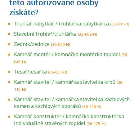
Truhlář nábytkář / truhlářka nábytkářka
(33-001-H)
Stavební truhlář/truhlářka
(33-002-H)
Zedník/zednice
(36-020-H)
Kamnář montér / kamnářka montérka topidel
(36-
045-H)
Tesař/tesařka
(36-051-H)
Kamnář stavitel / kamnářka stavitelka krbů
(36-
115-H)
Kamnář stavitel / kamnářka stavitelka kachlových
kamen a kachlových sporáků
(36-116-H)
Kamnář konstruktér / kamnářka konstruktérka
individuálně stavěných topidel
(36-125-H)
Projděte si seznam profesních kvalifikací.
Víte, jaké dovednosti musíte pro danou