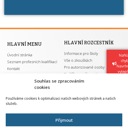
HLAVNÍ ROZCESTNÍK
HLAVNÍ MENU
Informace pro školy
Úvodní stránka
Nahlá
Vše o zkouškách
chy
Seznam profesních kvalifikací
Navrh
Pro autorizované osoby
Kontakt
vylep
Kvalifikace a živnosti
Souhlas se zpracováním
cookies
DŮLEŽITÉ ODKAZY
Používáme cookies k optimalizaci našich webových stránek a našich
služeb.
GDPR
Převodník ÚPK a živností
Národní pedagogický institut ČR
Přehled PK pro splnění MZK
Přijmout
Senovážné náměstí 25
110 00 Praha 1