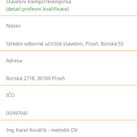
Stavební klempíř/klempířka
(
detail profesní kvalifikace
)
Název
Střední odborné učiliště stavební, Plzeň, Borská 55
Adresa
Borská
2718,
30100
Plzeň
IČO
00497061
Ing. Karel Kovářík - metodik DV