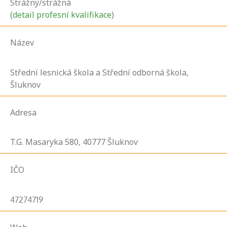
Strážný/strážná
(
detail profesní kvalifikace
)
Název
Střední lesnická škola a Střední odborná škola,
Šluknov
Adresa
T.G. Masaryka
580,
40777
Šluknov
IČO
47274719