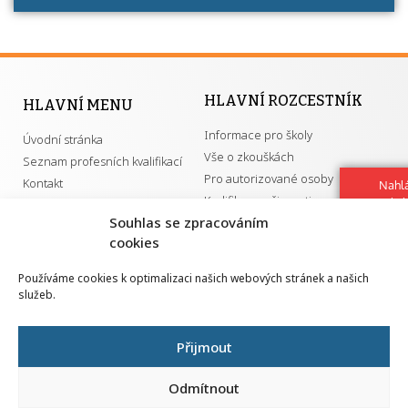
HLAVNÍ ROZCESTNÍK
HLAVNÍ MENU
Informace pro školy
Úvodní stránka
Vše o zkouškách
Seznam profesních kvalifikací
Pro autorizované osoby
Kontakt
Nahlá
Kvalifikace a živnosti
chy
Navrh
Souhlas se zpracováním
vylep
cookies
DŮLEŽITÉ ODKAZY
Používáme cookies k optimalizaci našich webových stránek a našich
služeb.
GDPR
Převodník ÚPK a živností
Národní pedagogický institut ČR
Přehled PK pro splnění MZK
Přijmout
Senovážné náměstí 25
110 00 Praha 1
Odmítnout