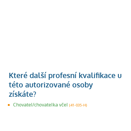
Chovatel/chovatelka včel
(41-035-H)
Projděte si seznam profesních kvalifikací.
Víte, jaké dovednosti musíte pro danou
kvalifikaci prokázat?