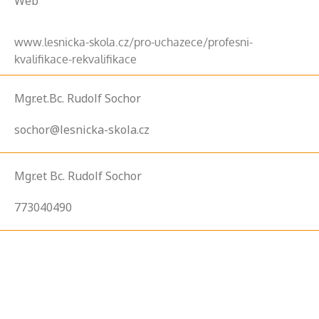
Web
www.lesnicka-skola.cz/pro-uchazece/profesni-
kvalifikace-rekvalifikace
Mgr.et.Bc. Rudolf Sochor
sochor@lesnicka-skola.cz
Mgr.et Bc. Rudolf Sochor
773040490