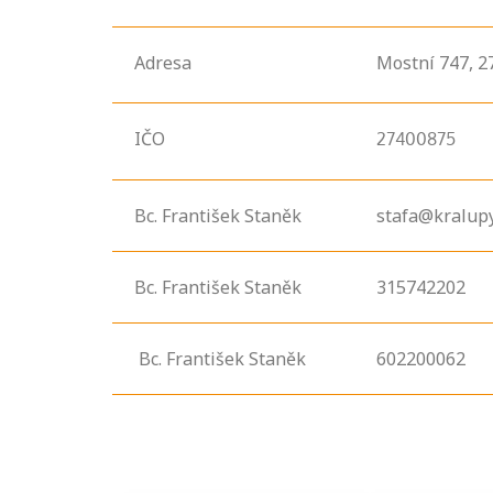
Adresa
Mostní
747,
2
IČO
27400875
Bc. František Staněk
stafa@kralupy
Projděte si
Bc. František Staněk
315742202
seznam
profesních
kvalifikací. Víte,
Bc. František Staněk
602200062
jaké dovednosti
musíte pro danou
kvalifikaci
prokázat?