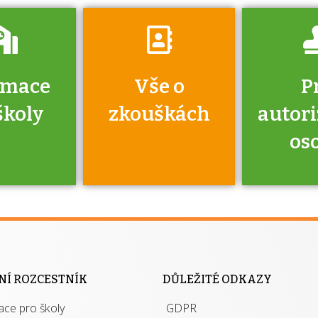
rmace
Vše o
P
školy
zkouškách
autor
os
jako škola
 rámci
Kdo 
soustavy
autori
ací jisté
osoba 
NÍ ROZCESTNÍK
DŮLEŽITÉ ODKAZY
y při
výhody m
ace pro školy
ávání
GDPR
autor