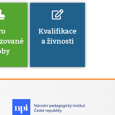
ro
Kvalifikace
izované
a živnosti
oby
je to
zovaná
a jaké
á získání
izace?