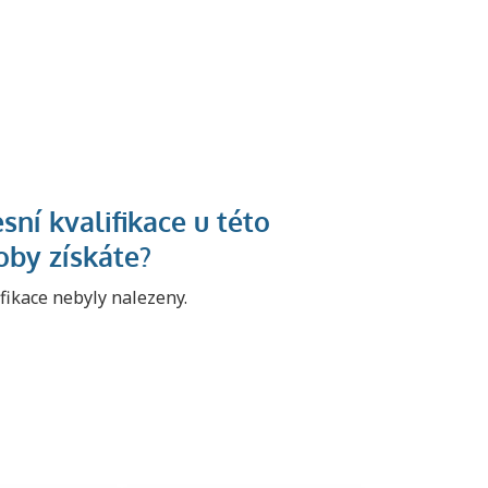
U řady živností je
podmínkou k
ifikace nebyly nalezeny.
jejímu získání
určitá kvalifikace.
Pro které toto
platí a kde si
znalosti a
dovednosti
nechat ověřit?