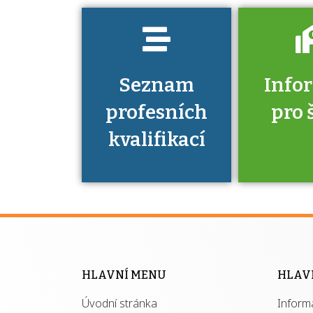
Seznam
Info
profesních
pro 
kvalifikací
Víte, že 
máte v
Národní 
kvalifik
HLAVNÍ MENU
HLAV
výhod
Úvodní stránka
Inform
získ