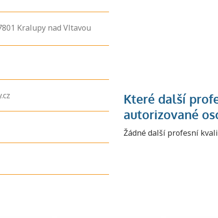
7801
Kralupy nad Vltavou
.cz
Žádné další profesní kval
Zjistěte, jak se
přihlásit ke
zkoušce a kde
získáte informace
o tom, kdo vás
vyzkouší.