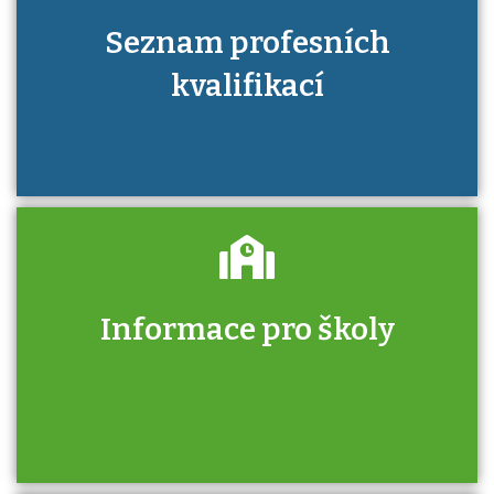
Seznam profesních
kvalifikací
Informace pro školy
Zjistěte, jak se přihlásit ke zkoušce a kde
získáte informace o tom, kdo vás vyzkouší.