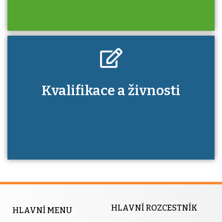
Kdo je to autorizovaná osoba a jaké výhody
Kvalifikace a živnosti
má získání autorizace?
HLAVNÍ ROZCESTNÍK
HLAVNÍ MENU