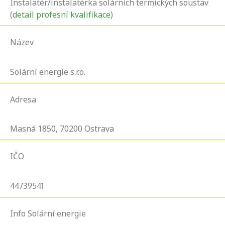
Instalatér/instalatérka solárních termických soustav
(
detail profesní kvalifikace
)
Název
Solární energie s.r.o.
Adresa
Masná
1850,
70200
Ostrava
IČO
44739541
Info Solární energie