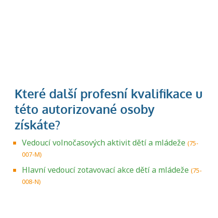
Vedoucí volnočasových aktivit dětí a mládeže
(75-
007-M)
Hlavní vedoucí zotavovací akce dětí a mládeže
(75-
008-N)
Projděte si seznam profesních kvalifikací.
Víte, jaké dovednosti musíte pro danou
kvalifikaci prokázat?