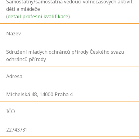
Samostatný/samostatná vedoucí volnočasových aktivit
dětí a mládeže
(
detail profesní kvalifikace
)
Název
Sdružení mladých ochránců přírody Českého svazu
ochránců přírody
Adresa
Michelská
48,
14000
Praha 4
IČO
22743731