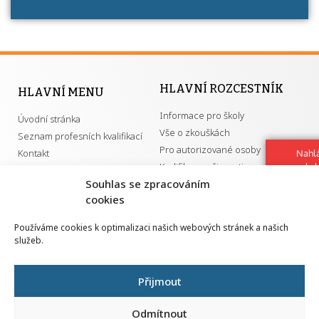
HLAVNÍ ROZCESTNÍK
HLAVNÍ MENU
Informace pro školy
Úvodní stránka
Vše o zkouškách
Seznam profesních kvalifikací
Pro autorizované osoby
Kontakt
Nahlá
Kvalifikace a živnosti
chy
Navrh
Souhlas se zpracováním
vylep
cookies
DŮLEŽITÉ ODKAZY
Používáme cookies k optimalizaci našich webových stránek a našich
služeb.
GDPR
Převodník ÚPK a živností
Národní pedagogický institut ČR
Přehled PK pro splnění MZK
Přijmout
Senovážné náměstí 25
110 00 Praha 1
Odmítnout