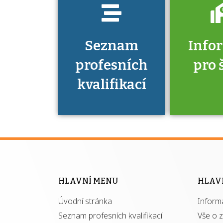
Seznam
Info
profesních
pro 
kvalifikací
Víte, že 
máte v
Národní 
kvalifik
HLAVNÍ MENU
HLAV
výhod
Úvodní stránka
Inform
získ
autor
Seznam profesních kvalifikací
Vše o 