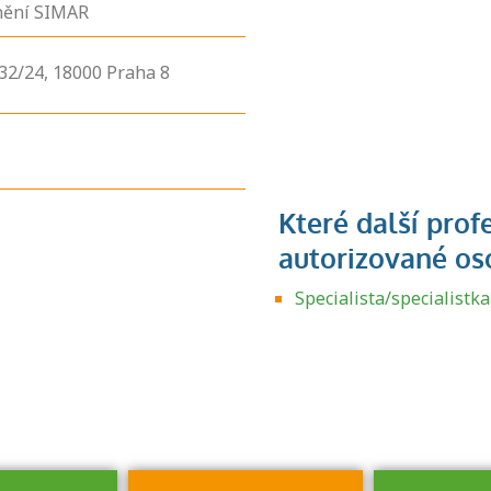
nění SIMAR
32/24,
18000
Praha 8
Zjistěte, jak se
přihlásit ke
Specialista/specialistk
zkoušce a kde
získáte informace
o tom, kdo vás
vyzkouší.