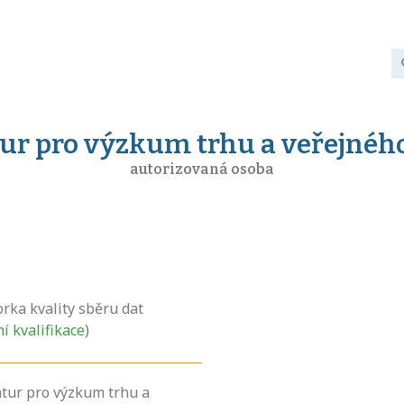
ur pro výzkum trhu a veřejné
autorizovaná osoba
rka kvality sběru dat
ní kvalifikace
)
tur pro výzkum trhu a