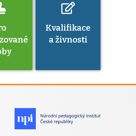
ro
Kvalifikace
izované
a živnosti
oby
je to
zovaná
a jaké
á získání
izace?