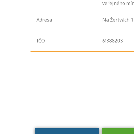
veřejného mí
Adresa
Na Žertvách
1
IČO
61388203
Projděte si
seznam
profesních
kvalifikací. Víte,
jaké dovednosti
musíte pro danou
kvalifikaci
prokázat?