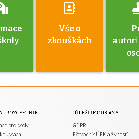
rmace
Vše o
P
školy
zkouškách
autor
os
jako škola
 rámci
Kdo 
soustavy
autori
ací jisté
osoba 
NÍ ROZCESTNÍK
DŮLEŽITÉ ODKAZY
y při
výhody m
ace pro školy
ávání
GDPR
autor
izací?
zkouškách
Převodník ÚPK a živností