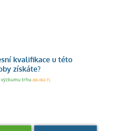
U řady živností je
podmínkou k
jejímu získání
a výzkumu trhu
(66-062-T)
určitá kvalifikace.
Pro které toto
platí a kde si
znalosti a
dovednosti
nechat ověřit?