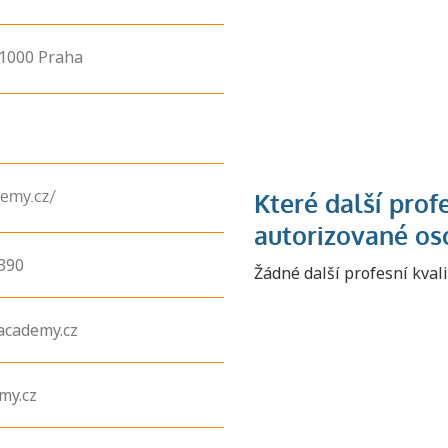
1000
Praha
demy.cz/
390
Žádné další profesní kval
academy.cz
Zjistěte, jak se
přihlásit ke
zkoušce a kde
my.cz
získáte informace
o tom, kdo vás