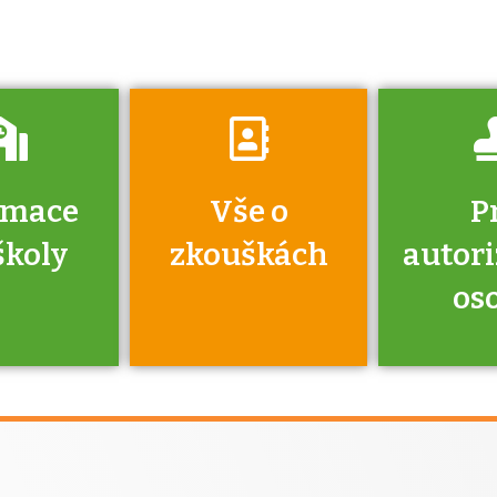
vyzkouší.
rmace
Vše o
P
školy
zkouškách
autor
os
jako škola
 rámci
Kdo 
soustavy
autori