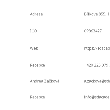
Adresa
Bílkova
855,
1
IČO
09863427
Web
https://sdaca
Recepce
+420 225 379 
Projděte si
Andrea Začková
a.zackova@sd
seznam
profesních
kvalifikací. Víte,
Recepce
info@sdacade
jaké dovednosti
musíte pro danou