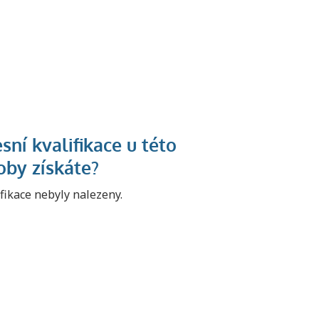
ifikace nebyly nalezeny.
U řady živností je
podmínkou k
jejímu získání
určitá kvalifikace.
Pro které toto
platí a kde si