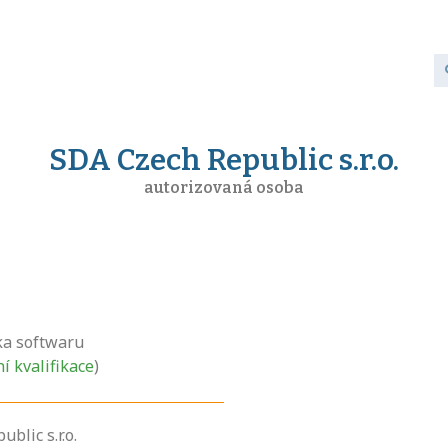
SDA Czech Republic s.r.o.
autorizovaná osoba
ka softwaru
ní kvalifikace
)
blic s.r.o.