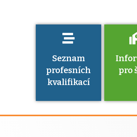
kvalifikaci
prokázat?
Seznam
Info
profesních
pro 
kvalifikací
Víte, že 
máte v
Národní 