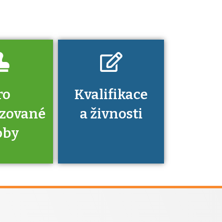
znalosti a
dovednosti
nechat ověřit?
ro
Kvalifikace
izované
a živnosti
oby
je to
zovaná