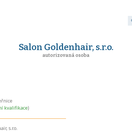
Salon Goldenhair, s.r.o.
autorizovaná osoba
eřnice
ní kvalifikace
)
r, s.r.o.