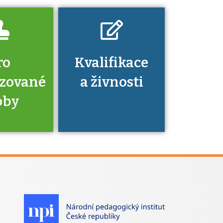
ro
Kvalifikace
izované
a živnosti
oby
je to
zovaná
a jaké
á získání
izace?