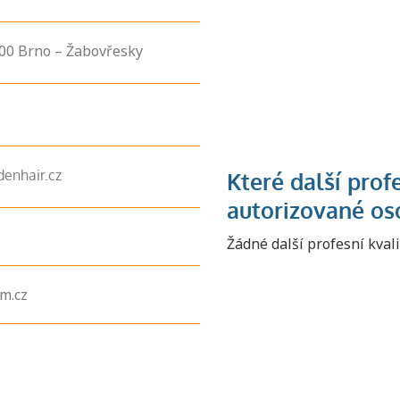
600
Brno – Žabovřesky
enhair.cz
Žádné další profesní kval
Zjistěte, jak se
přihlásit ke
zkoušce a kde
m.cz
získáte informace
o tom, kdo vás
vyzkouší.