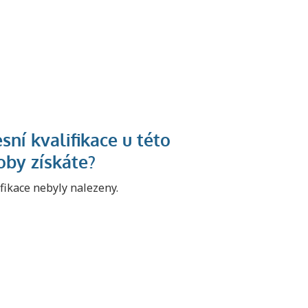
U řady živností je
podmínkou k
ifikace nebyly nalezeny.
jejímu získání
určitá kvalifikace.
Pro které toto
platí a kde si
znalosti a
dovednosti
nechat ověřit?