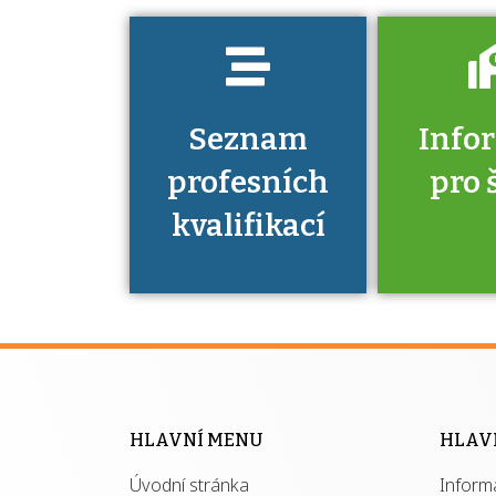
Seznam
Info
profesních
pro 
kvalifikací
Víte, že 
máte v
Národní 
kvalifik
HLAVNÍ MENU
HLAV
výhod
Úvodní stránka
Inform
získ