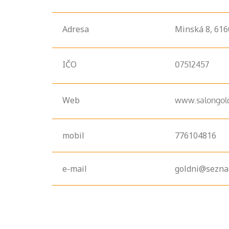
Adresa
Minská
8,
61
IČO
07512457
Web
www.salongold
Projděte si
mobil
776104816
seznam
profesních
kvalifikací. Víte,
e-mail
goldni@sezna
jaké dovednosti
musíte pro danou
kvalifikaci
prokázat?