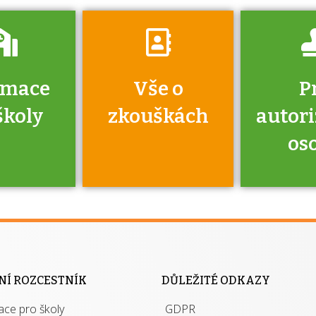
rmace
Vše o
P
školy
zkouškách
autor
os
jako škola
 rámci
Kdo 
soustavy
autori
ací jisté
osoba 
NÍ ROZCESTNÍK
DŮLEŽITÉ ODKAZY
y při
výhody m
ace pro školy
ávání
GDPR
autor