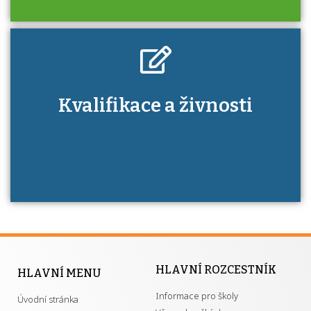
Kdo je to autorizovaná osoba a jaké výhody
Kvalifikace a živnosti
má získání autorizace?
HLAVNÍ ROZCESTNÍK
HLAVNÍ MENU
Informace pro školy
Úvodní stránka