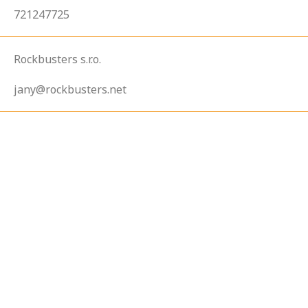
721247725
Rockbusters s.r.o.
jany@rockbusters.net