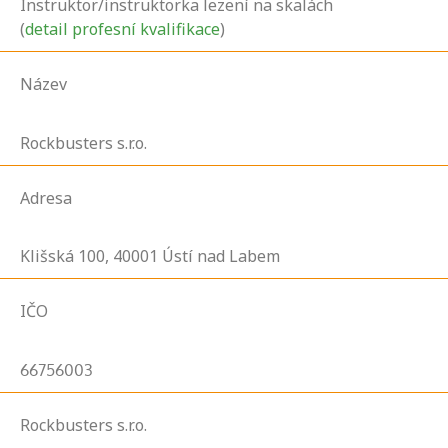
Instruktor/instruktorka lezení na skalách
(
detail profesní kvalifikace
)
Název
Rockbusters s.r.o.
Adresa
Klišská
100,
40001
Ústí nad Labem
IČO
66756003
Rockbusters s.r.o.