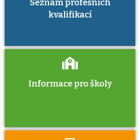
Seznam profesních
kvalifikací
Informace pro školy
Zjistěte, jak se přihlásit ke zkoušce a kde
získáte informace o tom, kdo vás vyzkouší.