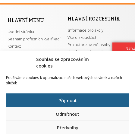
HLAVNÍ ROZCESTNÍK
HLAVNÍ MENU
Informace pro školy
Úvodní stránka
Vše o zkouškách
Seznam profesních kvalifikací
Pro autorizované osoby
Kontakt
Nahlá
Kvalifikace a živnosti
chy
Souhlas se zpracováním
Navrh
cookies
vylep
DŮLEŽITÉ ODKAZY
Používáme cookies k optimalizaci našich webových stránek a našich
služeb.
GDPR
Převodník ÚPK a živností
Národní pedagogický institut ČR
Přehled PK pro splnění MZK
Přijmout
Senovážné náměstí 25
110 00 Praha 1
Odmítnout
Předvolby