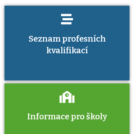
Seznam profesních
kvalifikací
Informace pro školy
Zjistěte, jak se přihlásit ke zkoušce a kde
získáte informace o tom, kdo vás vyzkouší.