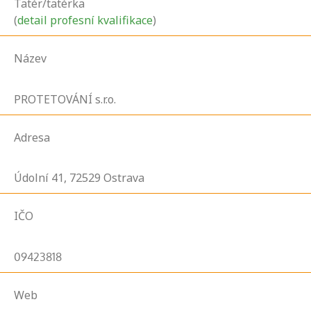
Tatér/tatérka
(
detail profesní kvalifikace
)
Název
PROTETOVÁNÍ s.r.o.
Adresa
Údolní
41,
72529
Ostrava
IČO
09423818
Web