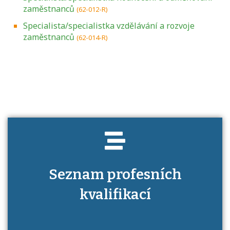
zaměstnanců
(62-012-R)
Specialista/specialistka vzdělávání a rozvoje
zaměstnanců
(62-014-R)
Projděte si seznam profesních kvalifikací.
Víte, jaké dovednosti musíte pro danou
kvalifikaci prokázat?
Seznam profesních
kvalifikací