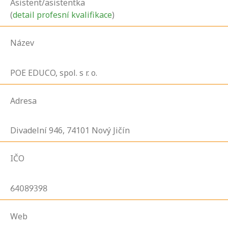
Asistent/asistentka
(
detail profesní kvalifikace
)
Název
POE EDUCO, spol. s r. o.
Adresa
Divadelní
946,
74101
Nový Jičín
IČO
64089398
Web