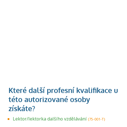
Lektor/lektorka dalšího vzdělávání
(75-001-T)
Projděte si seznam profesních kvalifikací.