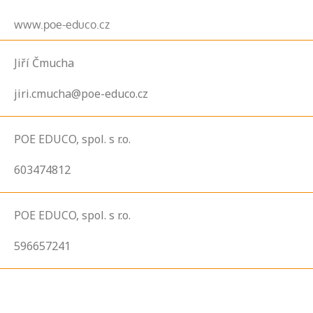
www.poe-educo.cz
Jiří Čmucha
jiri.cmucha@poe-educo.cz
POE EDUCO, spol. s r.o.
603474812
POE EDUCO, spol. s r.o.
596657241