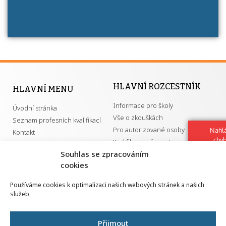
HLAVNÍ ROZCESTNÍK
HLAVNÍ MENU
Informace pro školy
Úvodní stránka
Vše o zkouškách
Seznam profesních kvalifikací
Pro autorizované osoby
Nahlá
Kontakt
chy
Kvalifikace a živnosti
Navrh
Souhlas se zpracováním
vylep
cookies
DŮLEŽITÉ ODKAZY
Používáme cookies k optimalizaci našich webových stránek a našich
služeb.
GDPR
Převodník ÚPK a živností
Národní pedagogický institut ČR
Přehled PK pro splnění MZK
Přijmout
Senovážné náměstí 25