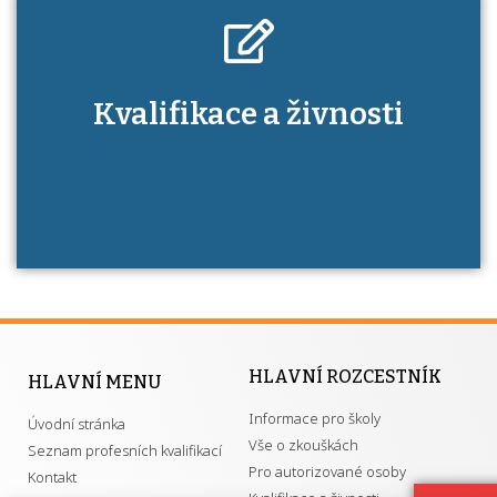
Kdo je to autorizovaná osoba a jaké výhody
Kvalifikace a živnosti
má získání autorizace?
HLAVNÍ ROZCESTNÍK
HLAVNÍ MENU
Informace pro školy
Úvodní stránka
Vše o zkouškách
Seznam profesních kvalifikací
Pro autorizované osoby
Kontakt