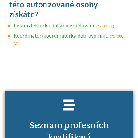
Lektor/lektorka dalšího vzdělávání
(75-001-T)
Koordinátor/koordinátorka dobrovolníků
(75-006-
M)
Projděte si seznam profesních kvalifikací.
Víte, jaké dovednosti musíte pro danou
kvalifikaci prokázat?
Seznam profesních
kvalifikací