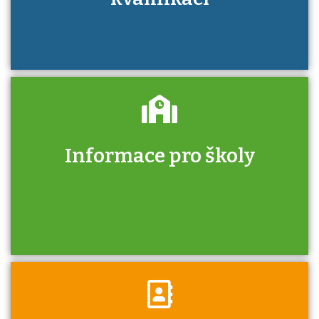
Informace pro školy
Zjistěte, jak se přihlásit ke zkoušce a kde
získáte informace o tom, kdo vás vyzkouší.