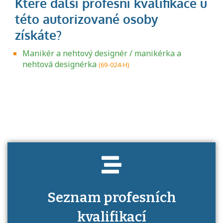
Manikér a nehtový designér / manikérka a
nehtová designérka
(69-024-H)
Projděte si seznam profesních kvalifikací.
Víte, jaké dovednosti musíte pro danou
kvalifikaci prokázat?
Seznam profesních
kvalifikací