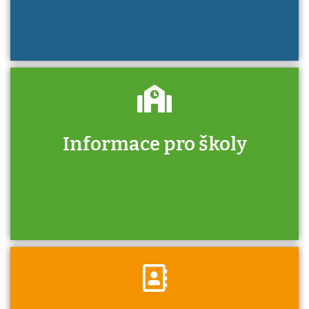
Informace pro školy
Zjistěte, jak se přihlásit ke zkoušce a kde
získáte informace o tom, kdo vás vyzkouší.