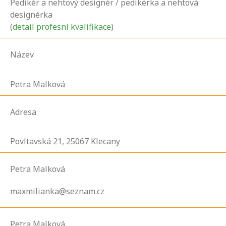
Pedikér a nehtový designér / pedikérka a nehtová
designérka
(
detail profesní kvalifikace
)
Název
Petra Malková
Adresa
Povltavská
21,
25067
Klecany
Petra Malková
maxmilianka@seznam.cz
Petra Malková