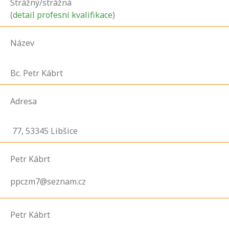
Strážný/strážná
(
detail profesní kvalifikace
)
Název
Bc. Petr Kábrt
Adresa
77,
53345
Libšice
Petr Kábrt
ppczm7@seznam.cz
Petr Kábrt