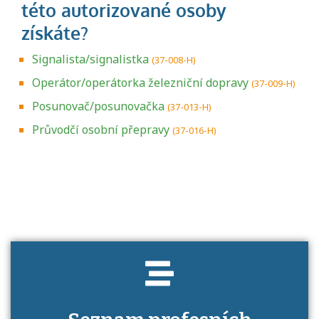
Signalista/signalistka
(37-008-H)
Operátor/operátorka železniční dopravy
(37-009-H)
Posunovač/posunovačka
(37-013-H)
Průvodčí osobní přepravy
(37-016-H)
Projděte si seznam profesních kvalifikací.
Víte, jaké dovednosti musíte pro danou
kvalifikaci prokázat?