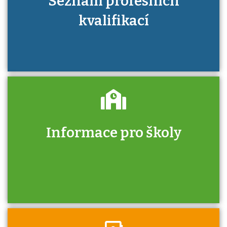
Seznam profesních
kvalifikací
Informace pro školy
Zjistěte, jak se přihlásit ke zkoušce a kde
získáte informace o tom, kdo vás vyzkouší.