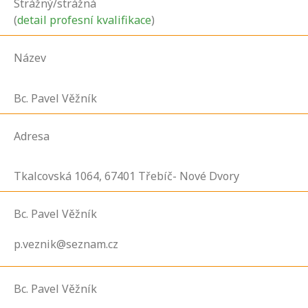
Strážný/strážná
(
detail profesní kvalifikace
)
Název
Bc. Pavel Věžník
Adresa
Tkalcovská
1064,
67401
Třebíč- Nové Dvory
Bc. Pavel Věžník
p.veznik@seznam.cz
Bc. Pavel Věžník