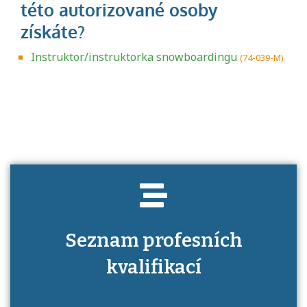
Instruktor/instruktorka snowboardingu
(74-039-M)
Projděte si seznam profesních kvalifikací.
Víte, jaké dovednosti musíte pro danou
kvalifikaci prokázat?
Seznam profesních
kvalifikací