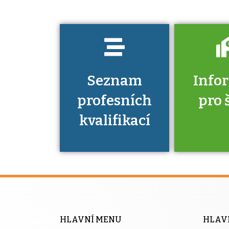
prokázat?
Seznam
Info
profesních
pro 
kvalifikací
Víte, že 
máte v
Národní 
kvalifik
HLAVNÍ MENU
HLAV
výhod