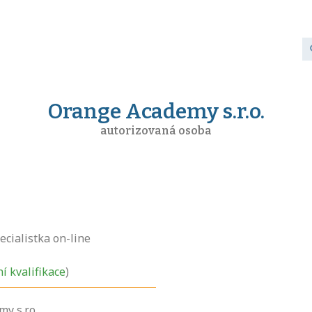
Orange Academy s.r.o.
autorizovaná osoba
ecialistka on-line
ní kvalifikace
)
y s.r.o.