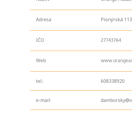
Adresa
Pionýrská
113
IČO
27743764
Web
www.orangea
tel.:
608338920
Projděte si
seznam
profesních
e-mail:
damborsky@o
kvalifikací. Víte,
jaké dovednosti
musíte pro danou
kvalifikaci