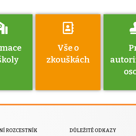
rmace
Vše o
P
školy
zkouškách
autor
os
jako škola
 rámci
Kdo 
soustavy
autori
ací jisté
osoba 
NÍ ROZCESTNÍK
DŮLEŽITÉ ODKAZY
y při
výhody m