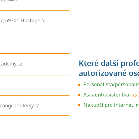
7,
69301
Hustopeče
cademy.cz
Personalista/personali
Asistent/asistentka
(62-
Zjistěte, jak se
přihlásit ke
Nákupčí pro internet, 
rangeacademy.cz
zkoušce a kde
získáte informace
o tom, kdo vás
vyzkouší.