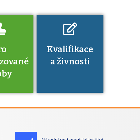
nechat ověřit?
ro
Kvalifikace
izované
a živnosti
oby
je to
zovaná
a jaké
á získání