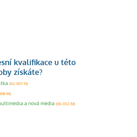
stka
U řady živností je
(62-007-N)
podmínkou k
008-M)
jejímu získání
multimédia a nová média
(66-032-M)
určitá kvalifikace.
Pro které toto
platí a kde si
znalosti a
dovednosti