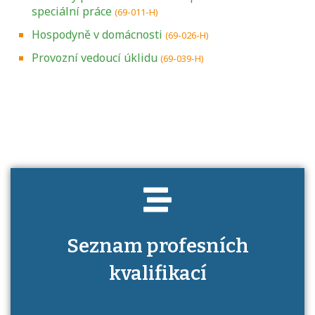
speciální práce
(69-011-H)
Hospodyně v domácnosti
(69-026-H)
Provozní vedoucí úklidu
(69-039-H)
Projděte si seznam profesních kvalifikací.
Víte, jaké dovednosti musíte pro danou
kvalifikaci prokázat?
Seznam profesních
kvalifikací