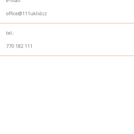
e-mail:
office@111uklid.cz
tel.:
770 182 111