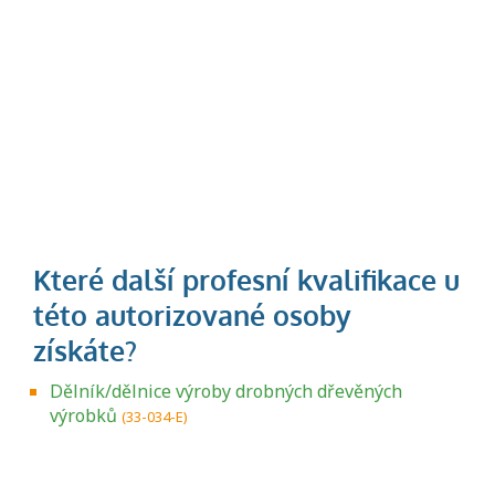
Dělník/dělnice výroby drobných dřevěných
výrobků
(33-034-E)
Projděte si seznam profesních kvalifikací.
Víte, jaké dovednosti musíte pro danou
kvalifikaci prokázat?