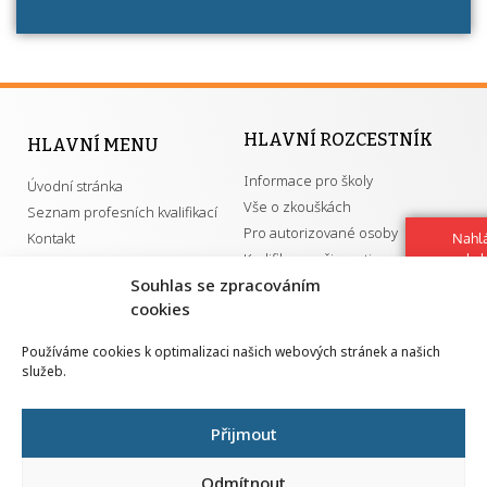
HLAVNÍ ROZCESTNÍK
HLAVNÍ MENU
Informace pro školy
Úvodní stránka
Vše o zkouškách
Seznam profesních kvalifikací
Pro autorizované osoby
Kontakt
Nahlá
Kvalifikace a živnosti
chy
Navrh
Souhlas se zpracováním
vylep
cookies
DŮLEŽITÉ ODKAZY
Používáme cookies k optimalizaci našich webových stránek a našich
služeb.
GDPR
Převodník ÚPK a živností
Národní pedagogický institut ČR
Přehled PK pro splnění MZK
Přijmout
Senovážné náměstí 25
110 00 Praha 1
Odmítnout