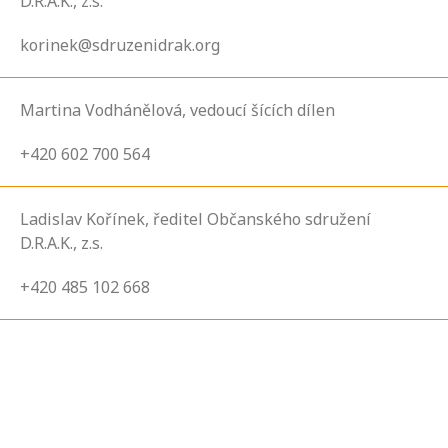
D.R.A.K., z.s.
korinek@sdruzenidrak.org
Martina Vodhánělová, vedoucí šících dílen
+420 602 700 564
Ladislav Kořínek, ředitel Občanského sdružení
D.R.A.K., z.s.
+420 485 102 668