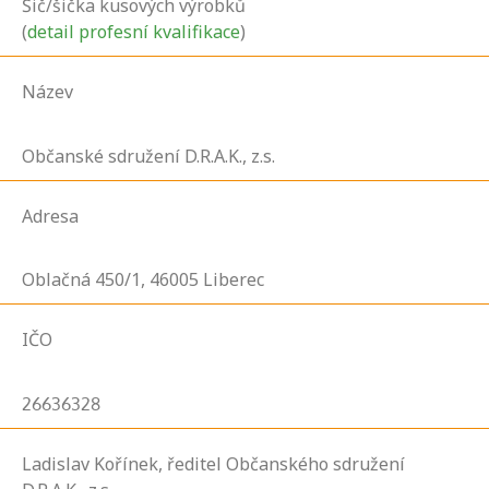
Šič/šička kusových výrobků
(
detail profesní kvalifikace
)
Název
Občanské sdružení D.R.A.K., z.s.
Adresa
Oblačná
450/1,
46005
Liberec
IČO
26636328
Ladislav Kořínek, ředitel Občanského sdružení